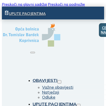
Preskoči na glavni sadržaj
Preskoči na podnožje
UPUTE PACIJENTIMA
C
NA
OBAVIJESTI
Važne obavijesti
Natječaji
Odluke
UPUTE PACIJENTIMA