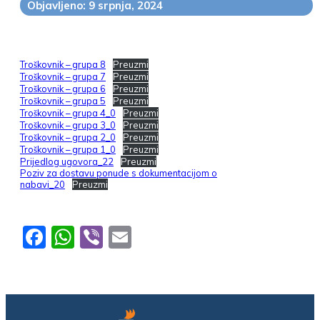
Objavljeno: 9 srpnja, 2024
Troškovnik – grupa 8
Preuzmi
Troškovnik – grupa 7
Preuzmi
Troškovnik – grupa 6
Preuzmi
Troškovnik – grupa 5
Preuzmi
Troškovnik – grupa 4_0
Preuzmi
Troškovnik – grupa 3_0
Preuzmi
Troškovnik – grupa 2_0
Preuzmi
Troškovnik – grupa 1_0
Preuzmi
Prijedlog ugovora_22
Preuzmi
Poziv za dostavu ponude s dokumentacijom o
nabavi_20
Preuzmi
Facebook
WhatsApp
Viber
Email