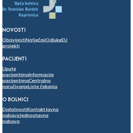
NOVOSTI
Obavijesti
Natječaji
Odluke
EU
projekti
PACIJENTI
Upute
pacijentima
Informacije
pacijentima
Centralno
naručivanje
Liste čekanja
O BOLNICI
Djelatnosti
Kontakt
Javna
nabava
Jednostavna
nabava