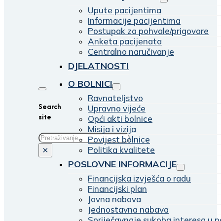
Upute pacijentima
Informacije pacijentima
Postupak za pohvale/prigovore
Anketa pacijenata
Centralno naručivanje
DJELATNOSTI
O BOLNICI
Ravnateljstvo
Search
Upravno vijeće
site
Opći akti bolnice
Misija i vizija
Traži
Povijest bolnice
Politika kvalitete
×
POSLOVNE INFORMACIJE
Financijska izvješća o radu
Financijski plan
Javna nabava
Jednostavna nabava
Spriječavnaje sukoba interesa u p