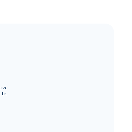
tive
 br.