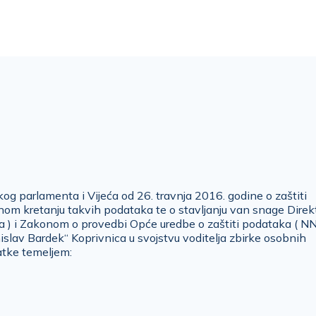
 parlamenta i Vijeća od 26. travnja 2016. godine o zaštiti
om kretanju takvih podataka te o stavljanju van snage Direk
a ) i Zakonom o provedbi Opće uredbe o zaštiti podataka ( NN
slav Bardek“ Koprivnica u svojstvu voditelja zbirke osobnih
atke temeljem: