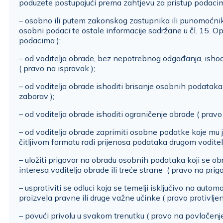
poduzete postupajući prema zahtjevu za pristup podaci
– osobno ili putem zakonskog zastupnika ili punomoćnika 
osobni podaci te ostale informacije sadržane u čl. 15. O
podacima );
– od voditelja obrade, bez nepotrebnog odgađanja, isho
( pravo na ispravak );
– od voditelja obrade ishoditi brisanje osobnih podata
zaborav );
– od voditelja obrade ishoditi ograničenje obrade ( pravo
– od voditelja obrade zaprimiti osobne podatke koje mu j
čitljivom formatu radi prijenosa podataka drugom voditel
– uložiti prigovor na obradu osobnih podataka koji se obr
interesa voditelja obrade ili treće strane ( pravo na prigo
– usprotiviti se odluci koja se temelji isključivo na automat
proizvela pravne ili druge važne učinke ( pravo protivljenj
– povući privolu u svakom trenutku ( pravo na povlačenje 