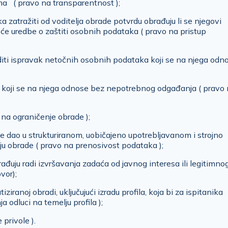
ma ( pravo na transparentnost );
zatražiti od voditelja obrade potvrdu obrađuju li se njegovi
pće uredbe o zaštiti osobnih podataka ( pravo na pristup
diti ispravak netočnih osobnih podataka koji se na njega odn
ka koji se na njega odnose bez nepotrebnog odgađanja ( pravo
 na ograničenje obrade );
e dao u strukturiranom, uobičajeno upotrebljavanom i strojno
ju obrade ( pravo na prenosivost podataka );
ađuju radi izvršavanja zadaća od javnog interesa ili legitimno
vor);
iziranoj obradi, uključujući izradu profila, koja bi za ispitanika
a odluci na temelju profila );
privole ).