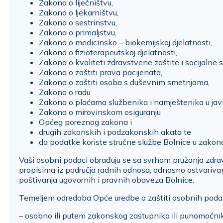
Zakona o liječništvu,
Zakona o ljekarništvu,
Zakona o sestrinstvu,
Zakona o primaljstvu,
Zakona o medicinsko – biokemijskoj djelatnosti,
Zakona o fizioterapeutskoj djelatnosti,
Zakona o kvaliteti zdravstvene zaštite i socijalne s
Zakona o zaštiti prava pacijenata,
Zakona o zaštiti osoba s duševnim smetnjama,
Zakona o radu
Zakona o plaćama službenika i namještenika u ja
Zakona o mirovinskom osiguranju
Općeg poreznog zakona i
drugih zakonskih i podzakonskih akata te
da podatke koriste stručne službe Bolnice u zakon
Vaši osobni podaci obrađuju se sa svrhom pružanja zdra
propisima iz područja radnih odnosa, odnosno ostvarivan
poštivanja ugovornih i pravnih obaveza Bolnice.
Temeljem odredaba Opće uredbe o zaštiti osobnih podata
– osobno ili putem zakonskog zastupnika ili punomoćnika