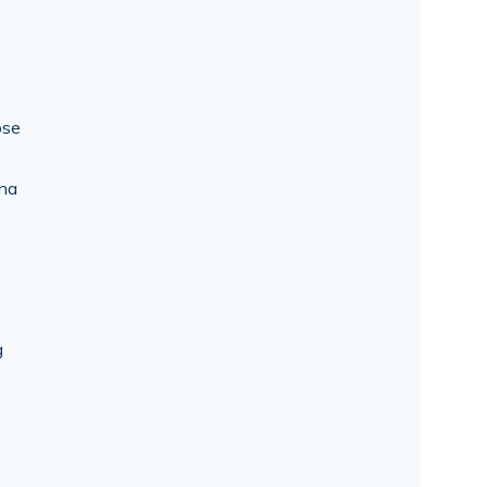
ose
 na
g