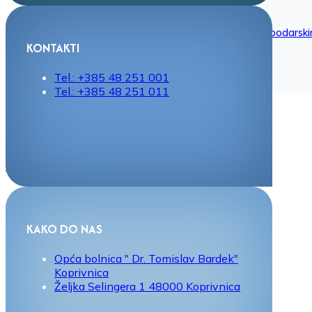
Spriječavanje sukoba interesa
Donacije
Prethodno savjetovanje s zainteresiranim gospodarsk
Izvješće o utrošku sredstava
KONTAKTI
Tehničke konzultacije
Savjetovanje s javnošću
Tel.: +385 48 251 001
Tel.: +385 48 251 011
LISTE ČEKANJA
EU PROJEKTI
KONTAKT
KAKO DO NAS
Opća bolnica " Dr. Tomislav Bardek"
Koprivnica
Željka Selingera 1 48000 Koprivnica