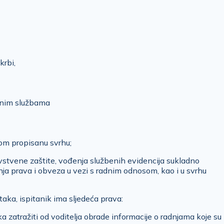
krbi,
vnim službama
om propisanu svrhu;
vstvene zaštite, vođenja službenih evidencija sukladno
ja prava i obveza u vezi s radnim odnosom, kao i u svrhu
ka, ispitanik ima sljedeća prava:
 zatražiti od voditelja obrade informacije o radnjama koje su