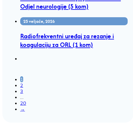
Odjel neurologije (5 kom)
25 veljače, 2026
Radiofrekventni uređaj za rezanje i
koagulaciju za ORL (1 kom)
1
2
3
…
20
→