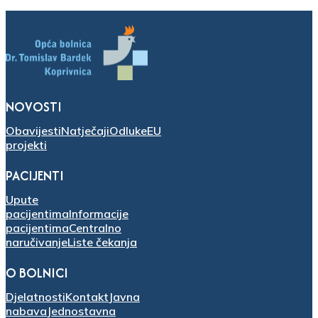
NOVOSTI
Obavijesti
Natječaji
Odluke
EU
projekti
PACIJENTI
Upute
pacijentima
Informacije
pacijentima
Centralno
naručivanje
Liste čekanja
O BOLNICI
Djelatnosti
Kontakt
Javna
nabava
Jednostavna