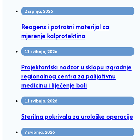
2 srpnja, 2026
Reagens i potrošni materijal za
mjerenje kalprotektina
11 svibnja, 2026
Projektantski nadzor u sklopu izgradnje
regionalnog centra za palijativnu
medicinu i liječenje boli
11 svibnja, 2026
Sterilna pokrivala za urološke operacije
7 svibnja, 2026