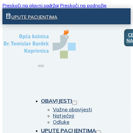
Preskoči na glavni sadržaj
Preskoči na podnožje
UPUTE PACIJENTIMA
C
NA
OBAVIJESTI
Važne obavijesti
Natječaji
Odluke
UPUTE PACIJENTIMA