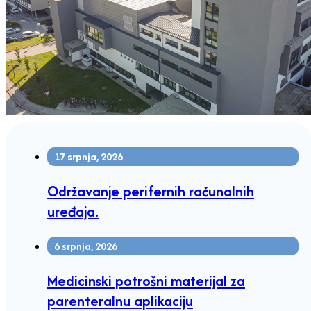
17 srpnja, 2026
Održavanje perifernih računalnih
uređaja.
6 srpnja, 2026
Medicinski potrošni materijal za
parenteralnu aplikaciju