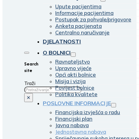
Upute pacijentima
Informacije pacijentima
Postupak za pohvale/prigovore
Anketa pacijenata
Centralno naručivanje
DJELATNOSTI
O BOLNICI
Ravnateljstvo
Search
Upravno vijeće
site
Opći akti bolnice
Misija i vizija
Traži
Povijest bolnice
Politika kvalitete
×
POSLOVNE INFORMACIJE
Financijska izvješća o radu
Financijski plan
Javna nabava
Jednostavna nabava
Spriječavnaje sukoba interesa u p