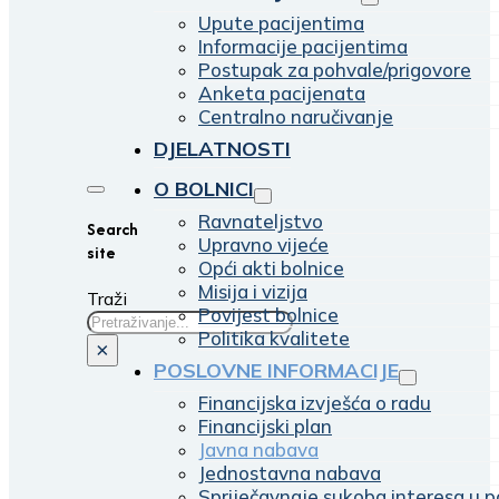
Upute pacijentima
Informacije pacijentima
Postupak za pohvale/prigovore
Anketa pacijenata
Centralno naručivanje
DJELATNOSTI
O BOLNICI
Ravnateljstvo
Search
Upravno vijeće
site
Opći akti bolnice
Misija i vizija
Traži
Povijest bolnice
Politika kvalitete
×
POSLOVNE INFORMACIJE
Financijska izvješća o radu
Financijski plan
Javna nabava
Jednostavna nabava
Spriječavnaje sukoba interesa u p