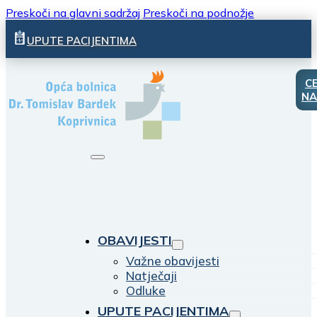
Preskoči na glavni sadržaj
Preskoči na podnožje
UPUTE PACIJENTIMA
C
NA
OBAVIJESTI
Važne obavijesti
Natječaji
Odluke
UPUTE PACIJENTIMA