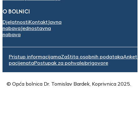
O BOLNICI
Djelatnosti
Kontakt
Javna
nabava
Jednostavna
nabava
Pristup informacijama
Zaštita osobnih podataka
Anket
pacijenata
Postupak za pohvale/prigovore
© Opća bolnica Dr. Tomislav Bardek, Koprivnica 2025.