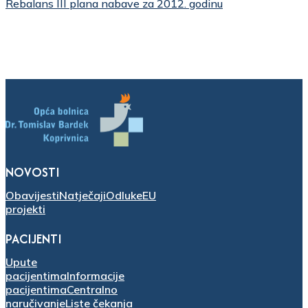
Rebalans III plana nabave za 2012. godinu
NOVOSTI
Obavijesti
Natječaji
Odluke
EU
projekti
PACIJENTI
Upute
pacijentima
Informacije
pacijentima
Centralno
naručivanje
Liste čekanja