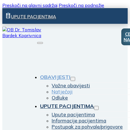
Preskoči na glavni sadržaj
Preskoči na podnožje
UPUTE PACIJENTIMA
C
NA
OBAVIJESTI
Važne obavijesti
Natječaji
Odluke
UPUTE PACIJENTIMA
Upute pacijentima
Informacije pacijentima
Postupak za pohvale/prigovore