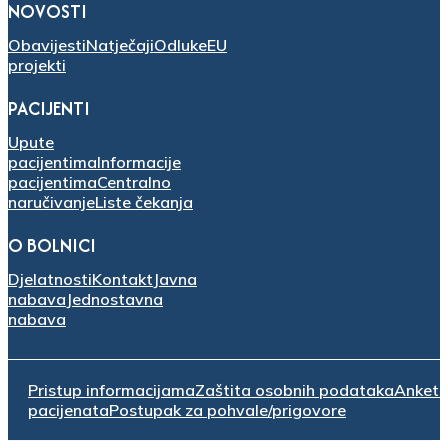
NOVOSTI
Obavijesti
Natječaji
Odluke
EU
projekti
PACIJENTI
Upute
pacijentima
Informacije
pacijentima
Centralno
naručivanje
Liste čekanja
O BOLNICI
Djelatnosti
Kontakt
Javna
nabava
Jednostavna
nabava
Pristup informacijama
Zaštita osobnih podataka
Anket
pacijenata
Postupak za pohvale/prigovore