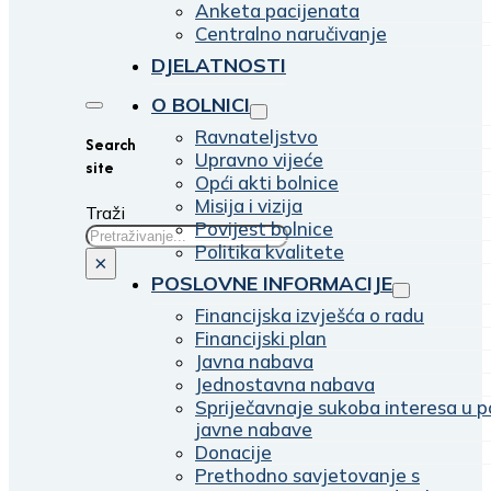
Anketa pacijenata
Centralno naručivanje
DJELATNOSTI
O BOLNICI
Ravnateljstvo
Search
Upravno vijeće
site
Opći akti bolnice
Misija i vizija
Traži
Povijest bolnice
Politika kvalitete
×
POSLOVNE INFORMACIJE
Financijska izvješća o radu
Financijski plan
Javna nabava
Jednostavna nabava
Spriječavnaje sukoba interesa u p
javne nabave
Donacije
Prethodno savjetovanje s