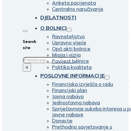
Anketa pacijenata
Centralno naručivanje
DJELATNOSTI
O BOLNICI
Ravnateljstvo
Search
Upravno vijeće
site
Opći akti bolnice
Misija i vizija
Traži
Povijest bolnice
Politika kvalitete
×
POSLOVNE INFORMACIJE
Financijska izvješća o radu
Financijski plan
Javna nabava
Jednostavna nabava
Spriječavnaje sukoba interesa u p
javne nabave
Donacije
Prethodno savjetovanje s