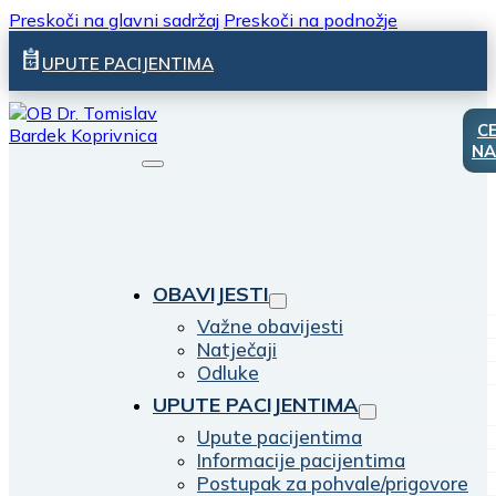
Preskoči na glavni sadržaj
Preskoči na podnožje
UPUTE PACIJENTIMA
C
NA
OBAVIJESTI
Važne obavijesti
Natječaji
Odluke
UPUTE PACIJENTIMA
Upute pacijentima
Informacije pacijentima
Postupak za pohvale/prigovore