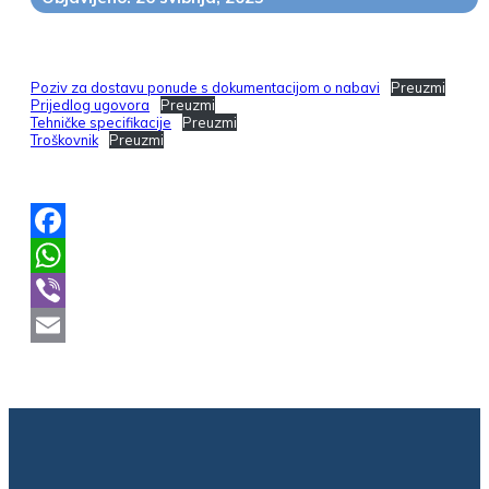
Poziv za dostavu ponude s dokumentacijom o nabavi
Preuzmi
Prijedlog ugovora
Preuzmi
Tehničke specifikacije
Preuzmi
Troškovnik
Preuzmi
Facebook
WhatsApp
Viber
Email