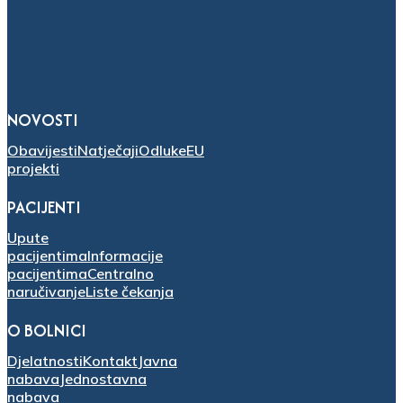
NOVOSTI
Obavijesti
Natječaji
Odluke
EU
projekti
PACIJENTI
Upute
pacijentima
Informacije
pacijentima
Centralno
naručivanje
Liste čekanja
O BOLNICI
Djelatnosti
Kontakt
Javna
nabava
Jednostavna
nabava