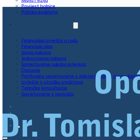
Misija i vizija
Povijest bolnice
Politika kvalitete
POSLOVNE INFORMACIJE
Financijska izvješća o radu
Financijski plan
Javna nabava
Jednostavna nabava
Spriječavanje sukoba interesa
Donacije
Prethodno savjetovanje s zainteresiranim gospodarsk
Izvješće o utrošku sredstava
Tehničke konzultacije
Savjetovanje s javnošću
LISTE ČEKANJA
EU PROJEKTI
KONTAKT