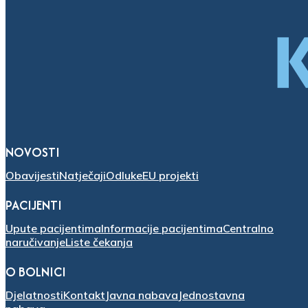
NOVOSTI
Obavijesti
Natječaji
Odluke
EU projekti
PACIJENTI
Upute pacijentima
Informacije pacijentima
Centralno
naručivanje
Liste čekanja
O BOLNICI
Djelatnosti
Kontakt
Javna nabava
Jednostavna