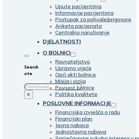
Upute pacijentima
Informacije pacijentima
Postupak za pohvale/prigovore
Anketa pacijenata
Centralno naručivanje
DJELATNOSTI
O BOLNICI
Ravnateljstvo
Search
Upravno vijeće
site
Opći akti bolnice
Misija i vizija
Traži
Povijest bolnice
Politika kvalitete
×
POSLOVNE INFORMACIJE
Financijska izvješća o radu
Financijski plan
Javna nabava
Jednostavna nabava
Spriječavnaje sukoba interesa u p