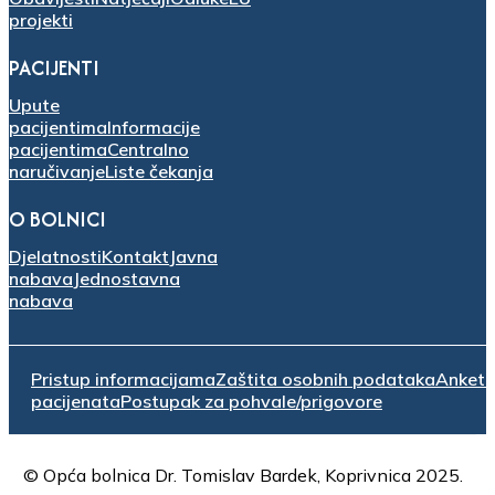
projekti
PACIJENTI
Upute
pacijentima
Informacije
pacijentima
Centralno
naručivanje
Liste čekanja
O BOLNICI
Djelatnosti
Kontakt
Javna
nabava
Jednostavna
nabava
Pristup informacijama
Zaštita osobnih podataka
Anket
pacijenata
Postupak za pohvale/prigovore
© Opća bolnica Dr. Tomislav Bardek, Koprivnica 2025.