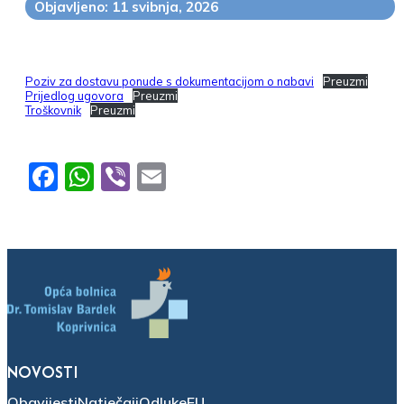
Objavljeno: 11 svibnja, 2026
Poziv za dostavu ponude s dokumentacijom o nabavi
Preuzmi
Prijedlog ugovora
Preuzmi
Troškovnik
Preuzmi
Facebook
WhatsApp
Viber
Email
NOVOSTI
Obavijesti
Natječaji
Odluke
EU