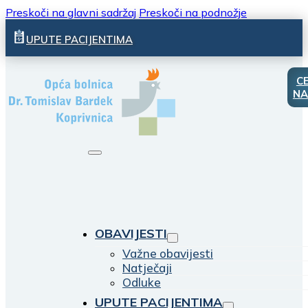
Preskoči na glavni sadržaj
Preskoči na podnožje
UPUTE PACIJENTIMA
C
NA
OBAVIJESTI
Važne obavijesti
Natječaji
Odluke
UPUTE PACIJENTIMA