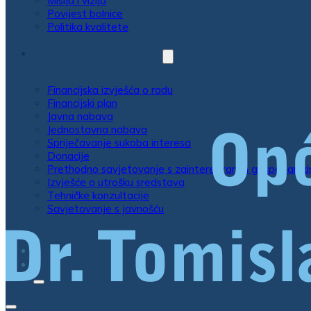
Misija i vizija
Povijest bolnice
Politika kvalitete
POSLOVNE INFORMACIJE
Financijska izvješća o radu
Financijski plan
Javna nabava
Jednostavna nabava
Spriječavanje sukoba interesa
Donacije
Prethodno savjetovanje s zainteresiranim gospodarsk
Izvješće o utrošku sredstava
Tehničke konzultacije
Savjetovanje s javnošću
LISTE ČEKANJA
EU PROJEKTI
KONTAKT