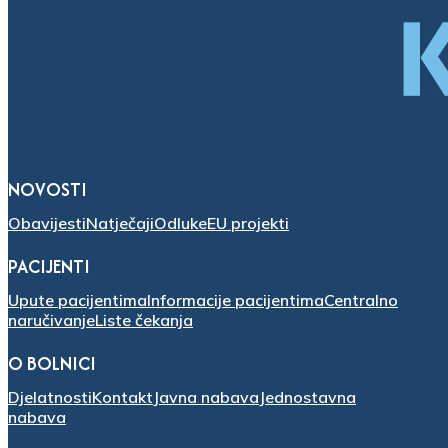
NOVOSTI
Obavijesti
Natječaji
Odluke
EU projekti
PACIJENTI
Upute pacijentima
Informacije pacijentima
Centralno
naručivanje
Liste čekanja
O BOLNICI
Djelatnosti
Kontakt
Javna nabava
Jednostavna
nabava