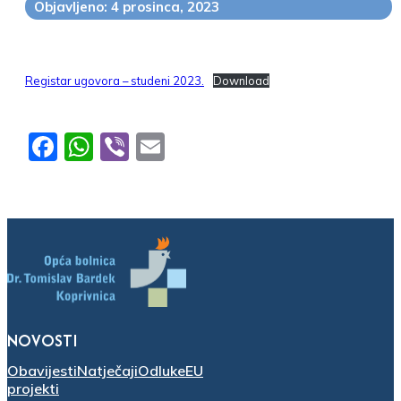
Objavljeno: 4 prosinca, 2023
Registar ugovora – studeni 2023.
Download
Facebook
WhatsApp
Viber
Email
NOVOSTI
Obavijesti
Natječaji
Odluke
EU
projekti