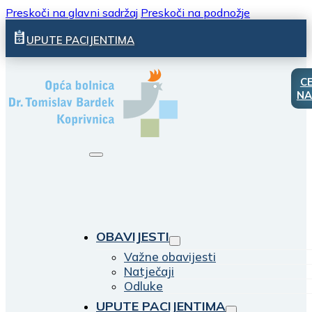
Preskoči na glavni sadržaj
Preskoči na podnožje
UPUTE PACIJENTIMA
C
NA
OBAVIJESTI
Važne obavijesti
Natječaji
Odluke
UPUTE PACIJENTIMA