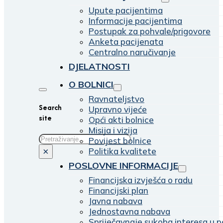
Upute pacijentima
Informacije pacijentima
Postupak za pohvale/prigovore
Anketa pacijenata
Centralno naručivanje
DJELATNOSTI
O BOLNICI
Ravnateljstvo
Search
Upravno vijeće
site
Opći akti bolnice
Misija i vizija
Traži
Povijest bolnice
Politika kvalitete
×
POSLOVNE INFORMACIJE
Financijska izvješća o radu
Financijski plan
Javna nabava
Jednostavna nabava
Spriječavnaje sukoba interesa u p