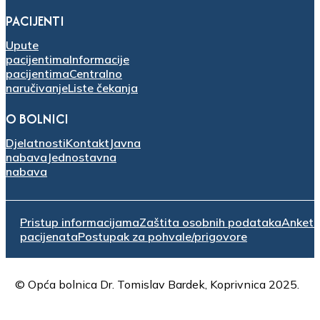
PACIJENTI
Upute
pacijentima
Informacije
pacijentima
Centralno
naručivanje
Liste čekanja
O BOLNICI
Djelatnosti
Kontakt
Javna
nabava
Jednostavna
nabava
Pristup informacijama
Zaštita osobnih podataka
Anket
pacijenata
Postupak za pohvale/prigovore
© Opća bolnica Dr. Tomislav Bardek, Koprivnica 2025.