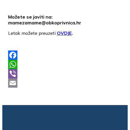
Možete se javiti na:
mamezamame@obkoprivnica.hr
Letak možete preuzeti
OVDJE
.
Facebook
WhatsApp
Viber
Email