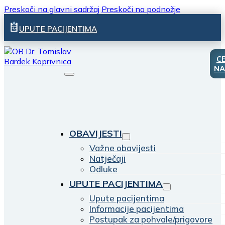
Preskoči na glavni sadržaj
Preskoči na podnožje
UPUTE PACIJENTIMA
C
NA
OBAVIJESTI
Važne obavijesti
Natječaji
Odluke
UPUTE PACIJENTIMA
Upute pacijentima
Informacije pacijentima
Postupak za pohvale/prigovore