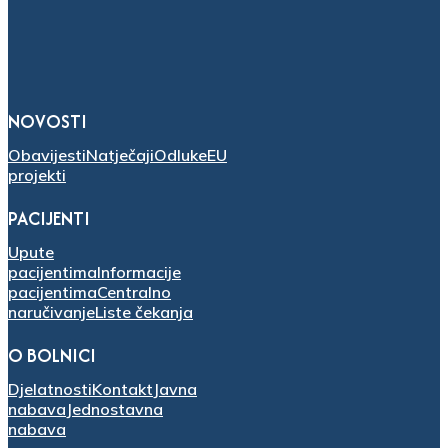
NOVOSTI
Obavijesti
Natječaji
Odluke
EU
projekti
PACIJENTI
Upute
pacijentima
Informacije
pacijentima
Centralno
naručivanje
Liste čekanja
O BOLNICI
Djelatnosti
Kontakt
Javna
nabava
Jednostavna
nabava