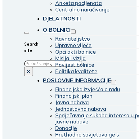
Anketa pacijenata
Centralno naručivanje
DJELATNOSTI
O BOLNICI
Ravnateljstvo
Search
Upravno vijeće
site
Opći akti bolnice
Misija i vizija
Traži
Povijest bolnice
Politika kvalitete
×
POSLOVNE INFORMACIJE
Financijska izvješća o radu
Financijski plan
Javna nabava
Jednostavna nabava
Spriječavnaje sukoba interesa u p
javne nabave
Donacije
Prethodno savjetovanje s