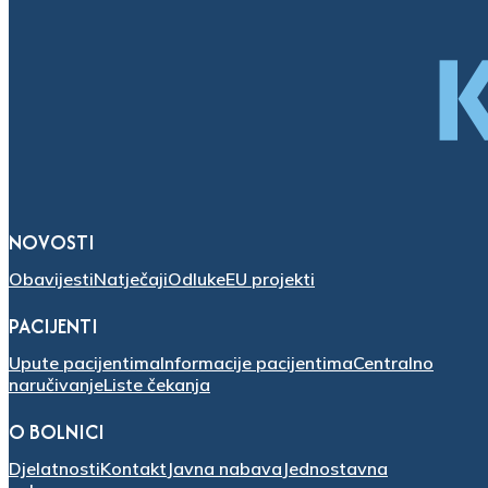
NOVOSTI
Obavijesti
Natječaji
Odluke
EU projekti
PACIJENTI
Upute pacijentima
Informacije pacijentima
Centralno
naručivanje
Liste čekanja
O BOLNICI
Djelatnosti
Kontakt
Javna nabava
Jednostavna