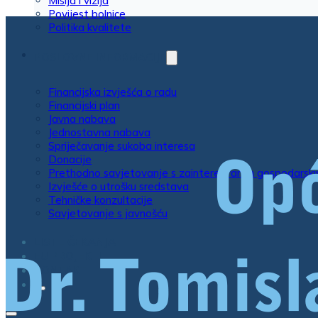
Misija i vizija
Povijest bolnice
Politika kvalitete
POSLOVNE INFORMACIJE
Financijska izvješća o radu
Financijski plan
Javna nabava
Jednostavna nabava
Spriječavanje sukoba interesa
Donacije
Prethodno savjetovanje s zainteresiranim gospodarsk
Izvješće o utrošku sredstava
Tehničke konzultacije
Savjetovanje s javnošću
LISTE ČEKANJA
EU PROJEKTI
KONTAKT