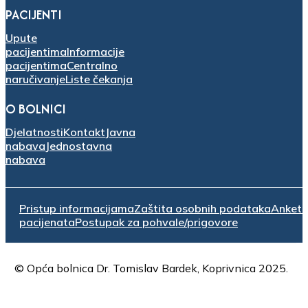
PACIJENTI
Upute
pacijentima
Informacije
pacijentima
Centralno
naručivanje
Liste čekanja
O BOLNICI
Djelatnosti
Kontakt
Javna
nabava
Jednostavna
nabava
Pristup informacijama
Zaštita osobnih podataka
Anket
pacijenata
Postupak za pohvale/prigovore
© Opća bolnica Dr. Tomislav Bardek, Koprivnica 2025.