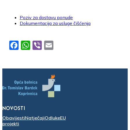
Poziv za dostavu ponude
Dokumentacija za usluge čišćenja
Facebook
WhatsApp
Viber
Email
NOVOSTI
Obavijesti
Natječaji
Odluke
EU
projekti