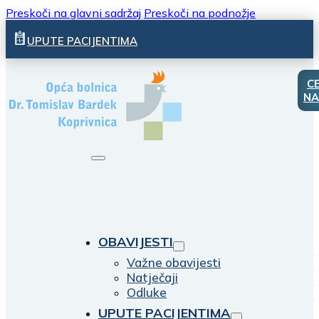
Preskoči na glavni sadržaj
Preskoči na podnožje
UPUTE PACIJENTIMA
C
NA
OBAVIJESTI
Važne obavijesti
Natječaji
Odluke
UPUTE PACIJENTIMA