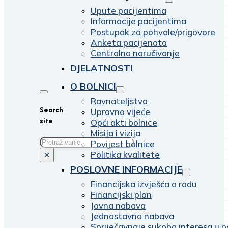
Upute pacijentima
Informacije pacijentima
Postupak za pohvale/prigovore
Anketa pacijenata
Centralno naručivanje
DJELATNOSTI
O BOLNICI
Ravnateljstvo
Search
Upravno vijeće
site
Opći akti bolnice
Misija i vizija
Traži
Povijest bolnice
Politika kvalitete
×
POSLOVNE INFORMACIJE
Financijska izvješća o radu
Financijski plan
Javna nabava
Jednostavna nabava
Spriječavnaje sukoba interesa u p