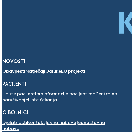
NOVOSTI
Obavijesti
Natječaji
Odluke
EU projekti
PACIJENTI
Upute pacijentima
Informacije pacijentima
Centralno
naručivanje
Liste čekanja
O BOLNICI
Djelatnosti
Kontakt
Javna nabava
Jednostavna
nabava