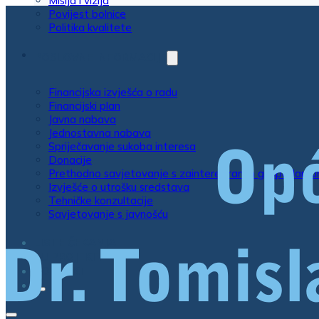
Misija i vizija
Povijest bolnice
Politika kvalitete
POSLOVNE INFORMACIJE
Financijska izvješća o radu
Financijski plan
Javna nabava
Jednostavna nabava
Spriječavanje sukoba interesa
Donacije
Prethodno savjetovanje s zainteresiranim gospodarsk
Izvješće o utrošku sredstava
Tehničke konzultacije
Savjetovanje s javnošću
LISTE ČEKANJA
EU PROJEKTI
KONTAKT