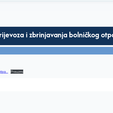
rijevoza i zbrinjavanja bolničkog ot
 otpa…
Preuzmi