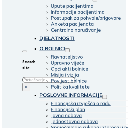
Upute pacijentima
Informacije pacijentima
Postupak za pohvale/prigovore
Anketa pacijenata
Centralno naručivanje
DJELATNOSTI
O BOLNICI
Ravnateljstvo
Search
Upravno vijeće
site
Opći akti bolnice
Misija i vizija
Traži
Povijest bolnice
Politika kvalitete
×
POSLOVNE INFORMACIJE
Financijska izvješća o radu
Financijski plan
Javna nabava
Jednostavna nabava
Spriječavnaje sukoba interesa u p