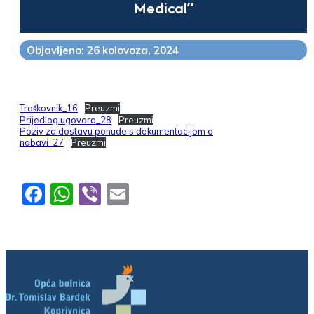
Medical”
Objavljeno: 26 kolovoza, 2024
Troškovnik_16
Preuzmi
Prijedlog ugovora_28
Preuzmi
Poziv za dostavu ponude s dokumentacijom o
nabavi_27
Preuzmi
Facebook
WhatsApp
Viber
Email