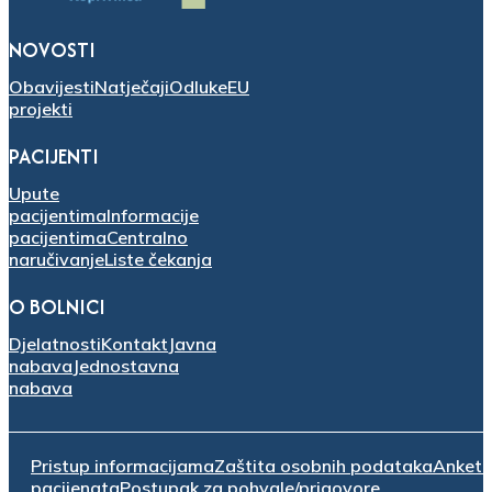
NOVOSTI
Obavijesti
Natječaji
Odluke
EU
projekti
PACIJENTI
Upute
pacijentima
Informacije
pacijentima
Centralno
naručivanje
Liste čekanja
O BOLNICI
Djelatnosti
Kontakt
Javna
nabava
Jednostavna
nabava
Pristup informacijama
Zaštita osobnih podataka
Anket
pacijenata
Postupak za pohvale/prigovore