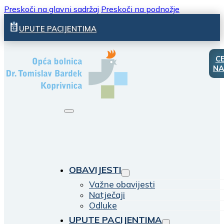
Preskoči na glavni sadržaj
Preskoči na podnožje
UPUTE PACIJENTIMA
C
NA
OBAVIJESTI
Važne obavijesti
Natječaji
Odluke
UPUTE PACIJENTIMA