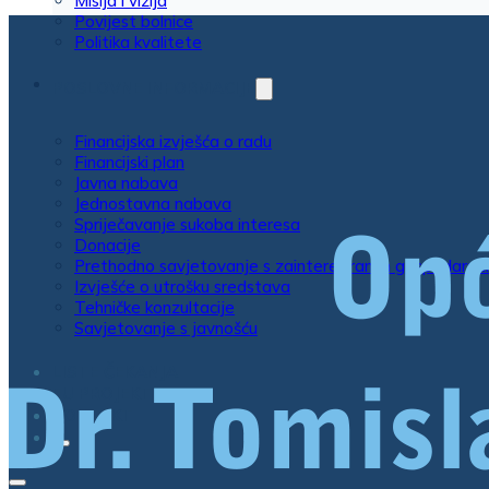
Misija i vizija
Povijest bolnice
Politika kvalitete
POSLOVNE INFORMACIJE
Financijska izvješća o radu
Financijski plan
Javna nabava
Jednostavna nabava
Spriječavanje sukoba interesa
Donacije
Prethodno savjetovanje s zainteresiranim gospodarsk
Izvješće o utrošku sredstava
Tehničke konzultacije
Savjetovanje s javnošću
LISTE ČEKANJA
EU PROJEKTI
KONTAKT