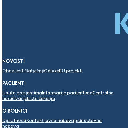
NOVOSTI
Obavijesti
Natječaji
Odluke
EU projekti
PACIJENTI
Upute pacijentima
Informacije pacijentima
Centralno
naručivanje
Liste čekanja
O BOLNICI
Djelatnosti
Kontakt
Javna nabava
Jednostavna
nabava