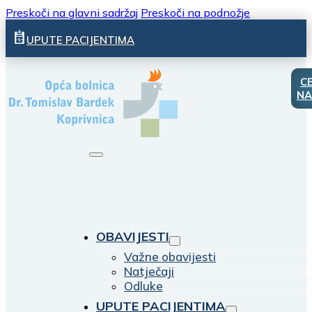
Preskoči na glavni sadržaj
Preskoči na podnožje
UPUTE PACIJENTIMA
C
NA
OBAVIJESTI
Važne obavijesti
Natječaji
Odluke
UPUTE PACIJENTIMA