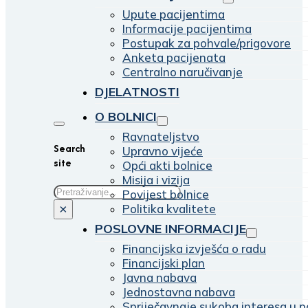
Upute pacijentima
Informacije pacijentima
Postupak za pohvale/prigovore
Anketa pacijenata
Centralno naručivanje
DJELATNOSTI
O BOLNICI
Ravnateljstvo
Search
Upravno vijeće
site
Opći akti bolnice
Misija i vizija
Traži
Povijest bolnice
Politika kvalitete
×
POSLOVNE INFORMACIJE
Financijska izvješća o radu
Financijski plan
Javna nabava
Jednostavna nabava
Spriječavnaje sukoba interesa u p