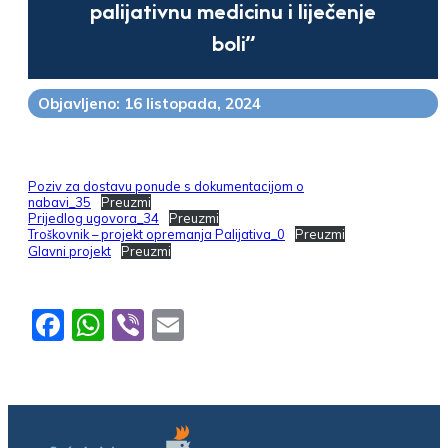
palijativnu medicinu i liječenje
boli”
Objavljeno: 16 listopada, 2024
Poziv za dostavu ponude s dokumentacijom o
nabavi_35
Preuzmi
Prijedlog ugovora_34
Preuzmi
Troškovnik – projekt opremanja Palijativa_0
Preuzmi
Glavni projekt
Preuzmi
Facebook
WhatsApp
Viber
Email