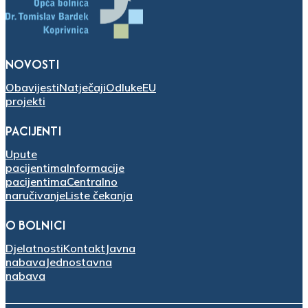
NOVOSTI
Obavijesti
Natječaji
Odluke
EU
projekti
PACIJENTI
Upute
pacijentima
Informacije
pacijentima
Centralno
naručivanje
Liste čekanja
O BOLNICI
Djelatnosti
Kontakt
Javna
nabava
Jednostavna
nabava