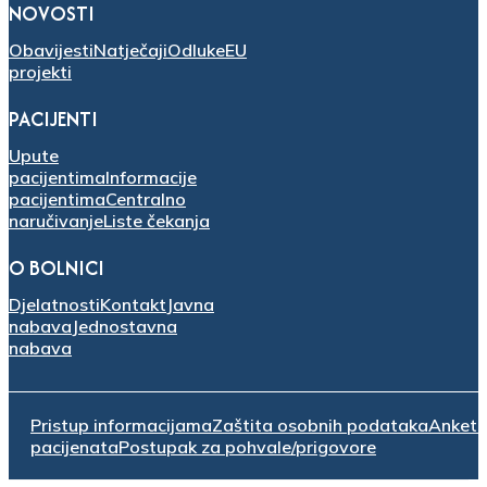
NOVOSTI
Obavijesti
Natječaji
Odluke
EU
projekti
PACIJENTI
Upute
pacijentima
Informacije
pacijentima
Centralno
naručivanje
Liste čekanja
O BOLNICI
Djelatnosti
Kontakt
Javna
nabava
Jednostavna
nabava
Pristup informacijama
Zaštita osobnih podataka
Anket
pacijenata
Postupak za pohvale/prigovore