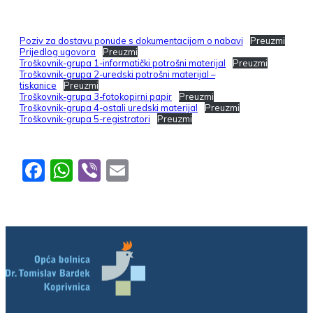
Poziv za dostavu ponude s dokumentacijom o nabavi
Preuzmi
Prijedlog ugovora
Preuzmi
Troškovnik-grupa 1-informatički potrošni materijal
Preuzmi
Troškovnik-grupa 2-uredski potrošni materijal –
tiskanice
Preuzmi
Troškovnik-grupa 3-fotokopirni papir
Preuzmi
Troškovnik-grupa 4-ostali uredski materijal
Preuzmi
Troškovnik-grupa 5-registratori
Preuzmi
Facebook
WhatsApp
Viber
Email