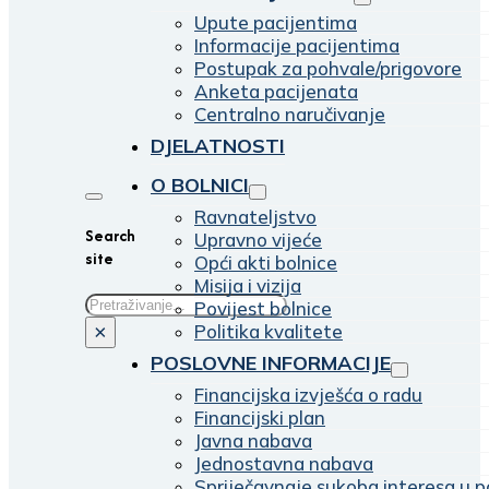
Upute pacijentima
Informacije pacijentima
Postupak za pohvale/prigovore
Anketa pacijenata
Centralno naručivanje
DJELATNOSTI
O BOLNICI
Ravnateljstvo
Search
Upravno vijeće
site
Opći akti bolnice
Misija i vizija
Traži
Povijest bolnice
Politika kvalitete
×
POSLOVNE INFORMACIJE
Financijska izvješća o radu
Financijski plan
Javna nabava
Jednostavna nabava
Spriječavnaje sukoba interesa u p