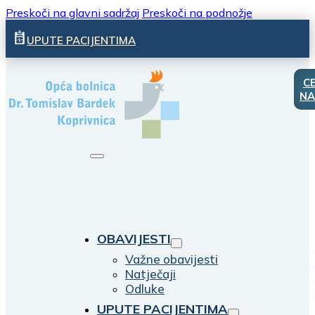
Preskoči na glavni sadržaj
Preskoči na podnožje
UPUTE PACIJENTIMA
C
NA
OBAVIJESTI
Važne obavijesti
Natječaji
Odluke
UPUTE PACIJENTIMA