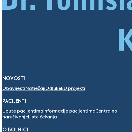
NOVOSTI
Obavijesti
Natječaji
Odluke
EU projekti
PACIJENTI
Upute pacijentima
Informacije pacijentima
Centralno
naručivanje
Liste čekanja
O BOLNICI