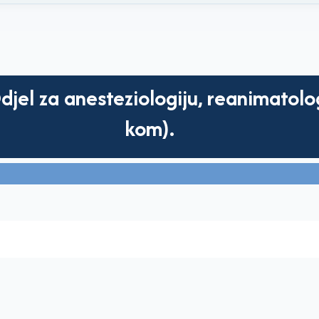
jel za anesteziologiju, reanimatologi
kom).