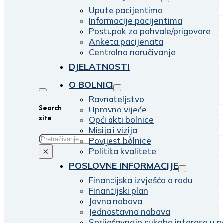
Upute pacijentima
Informacije pacijentima
Postupak za pohvale/prigovore
Anketa pacijenata
Centralno naručivanje
DJELATNOSTI
O BOLNICI
Ravnateljstvo
Search
Upravno vijeće
site
Opći akti bolnice
Misija i vizija
Traži
Povijest bolnice
Politika kvalitete
×
POSLOVNE INFORMACIJE
Financijska izvješća o radu
Financijski plan
Javna nabava
Jednostavna nabava
Spriječavnaje sukoba interesa u p