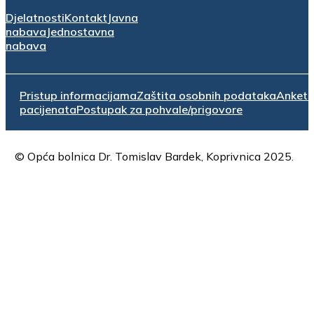
Djelatnosti
Kontakt
Javna
nabava
Jednostavna
nabava
Pristup informacijama
Zaštita osobnih podataka
Anket
pacijenata
Postupak za pohvale/prigovore
© Opća bolnica Dr. Tomislav Bardek, Koprivnica 2025.