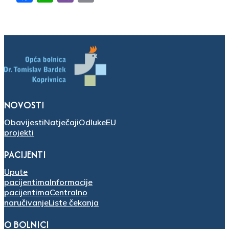
NOVOSTI
Obavijesti
Natječaji
Odluke
EU
projekti
PACIJENTI
Upute
pacijentima
Informacije
pacijentima
Centralno
naručivanje
Liste čekanja
O BOLNICI