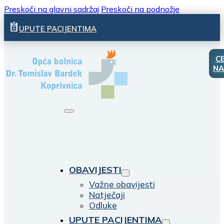
Preskoči na glavni sadržaj
Preskoči na podnožje
UPUTE PACIJENTIMA
C
NA
OBAVIJESTI
Važne obavijesti
Natječaji
Odluke
UPUTE PACIJENTIMA