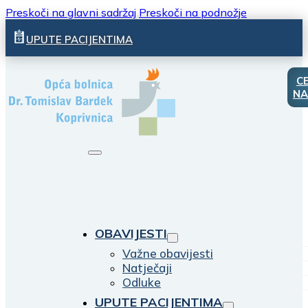
Preskoči na glavni sadržaj
Preskoči na podnožje
UPUTE PACIJENTIMA
C
NA
OBAVIJESTI
Važne obavijesti
Natječaji
Odluke
UPUTE PACIJENTIMA