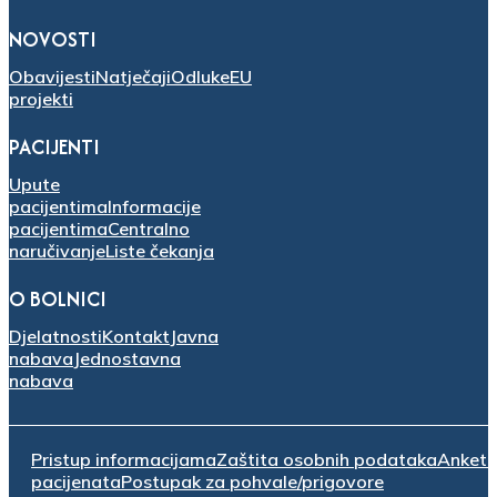
NOVOSTI
Obavijesti
Natječaji
Odluke
EU
projekti
PACIJENTI
Upute
pacijentima
Informacije
pacijentima
Centralno
naručivanje
Liste čekanja
O BOLNICI
Djelatnosti
Kontakt
Javna
nabava
Jednostavna
nabava
Pristup informacijama
Zaštita osobnih podataka
Anket
pacijenata
Postupak za pohvale/prigovore