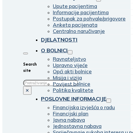
Upute pacijentima
Informacije pacijentima
Postupak za pohvale/prigovore
Anketa pacijenata
Centralno naručivanje
DJELATNOSTI
O BOLNICI
Ravnateljstvo
Search
Upravno vijeće
site
Opći akti bolnice
Misija i vizija
Traži
Povijest bolnice
Politika kvalitete
×
POSLOVNE INFORMACIJE
Financijska izvješća o radu
Financijski plan
Javna nabava
Jednostavna nabava
Spriječavnaje sukoba interesa u p