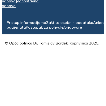
nabava
Jednostavna
nabava
Pristup informacijama
Zaštita osobnih podataka
Anket
pacijenata
Postupak za pohvale/prigovore
© Opća bolnica Dr. Tomislav Bardek, Koprivnica 2025.