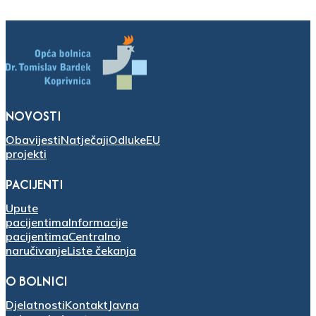
NOVOSTI
Obavijesti
Natječaji
Odluke
EU
projekti
PACIJENTI
Upute
pacijentima
Informacije
pacijentima
Centralno
naručivanje
Liste čekanja
O BOLNICI
Djelatnosti
Kontakt
Javna