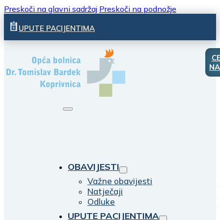
Preskoči na glavni sadržaj
Preskoči na podnožje
UPUTE PACIJENTIMA
C
NA
OBAVIJESTI
Važne obavijesti
Natječaji
Odluke
UPUTE PACIJENTIMA