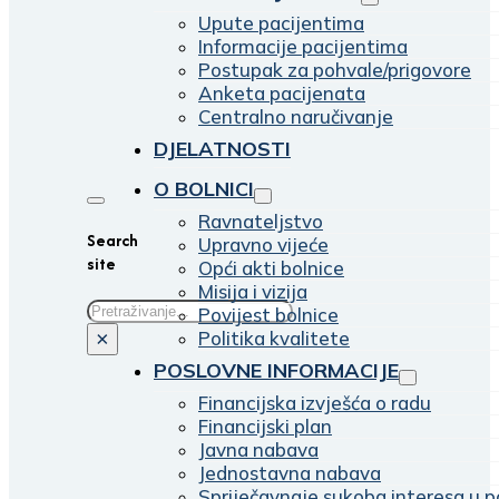
Upute pacijentima
Informacije pacijentima
Postupak za pohvale/prigovore
Anketa pacijenata
Centralno naručivanje
DJELATNOSTI
O BOLNICI
Ravnateljstvo
Search
Upravno vijeće
site
Opći akti bolnice
Misija i vizija
Traži
Povijest bolnice
Politika kvalitete
×
POSLOVNE INFORMACIJE
Financijska izvješća o radu
Financijski plan
Javna nabava
Jednostavna nabava
Spriječavnaje sukoba interesa u p