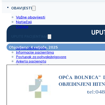
OBAVIJESTI
Važne obavijesti
Natječaji
Odluke
UPU
UPUTE PACIJENTIMA
Objavljeno: 4 veljače, 2025
Upute pacijentima
Informacije pacijentima
Postupak za pohvale/prigovore
Anketa pacijenata
Centralno naručivanje
DJELATNOSTI
O BOLNICI
Ravnateljstvo
Upravno vijeće
Opći akti bolnice