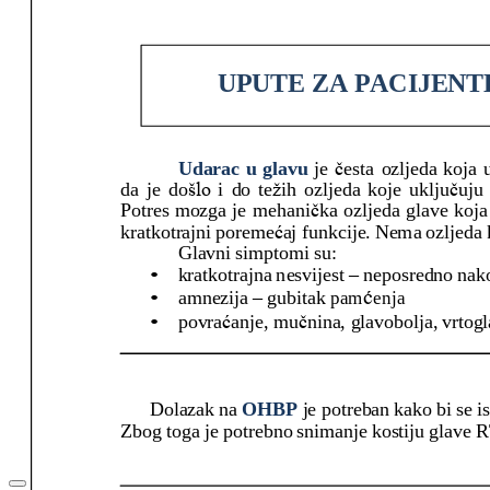
Misija i vizija
Povijest bolnice
Politika kvalitete
POSLOVNE INFORMACIJE
Financijska izvješća o radu
Financijski plan
Javna nabava
Jednostavna nabava
Spriječavanje sukoba interesa
Donacije
Prethodno savjetovanje s zainteresiranim gospodarsk
Izvješće o utrošku sredstava
Tehničke konzultacije
Savjetovanje s javnošću
LISTE ČEKANJA
EU PROJEKTI
KONTAKT