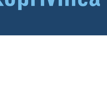
 pacijenata
Postupak za pohvale/prigovore