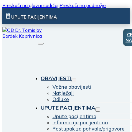
Preskoči na glavni sadržaj
Preskoči na podnožje
UPUTE PACIJENTIMA
C
NA
OBAVIJESTI
Važne obavijesti
Natječaji
Odluke
UPUTE PACIJENTIMA
Upute pacijentima
Informacije pacijentima
Postupak za pohvale/prigovore