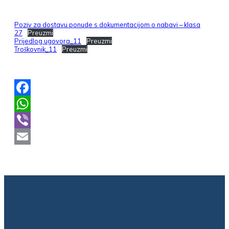
Poziv za dostavu ponude s dokumentacijom o nabavi – klasa
27
Preuzmi
Prijedlog ugovora_11
Preuzmi
Troškovnik_11
Preuzmi
Facebook
WhatsApp
Viber
Email