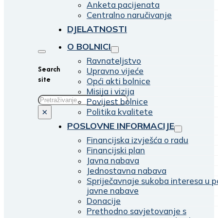
Anketa pacijenata
Centralno naručivanje
DJELATNOSTI
O BOLNICI
Ravnateljstvo
Search
Upravno vijeće
site
Opći akti bolnice
Misija i vizija
Traži
Povijest bolnice
Politika kvalitete
×
POSLOVNE INFORMACIJE
Financijska izvješća o radu
Financijski plan
Javna nabava
Jednostavna nabava
Spriječavnaje sukoba interesa u p
javne nabave
Donacije
Prethodno savjetovanje s