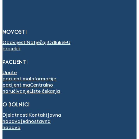
NOVOSTI
Obavijesti
Natječaji
Odluke
EU
projekti
PACIJENTI
Upute
pacijentima
Informacije
pacijentima
Centralno
naručivanje
Liste čekanja
O BOLNICI
Djelatnosti
Kontakt
Javna
nabava
Jednostavna
nabava