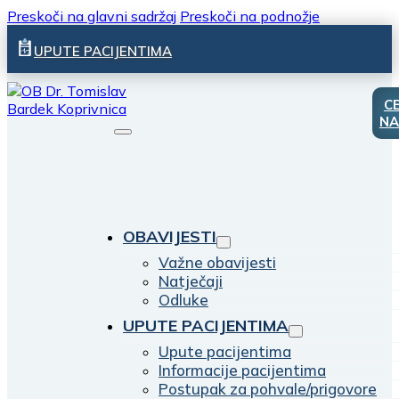
Preskoči na glavni sadržaj
Preskoči na podnožje
UPUTE PACIJENTIMA
C
NA
OBAVIJESTI
Važne obavijesti
Natječaji
Odluke
UPUTE PACIJENTIMA
Upute pacijentima
Informacije pacijentima
Postupak za pohvale/prigovore