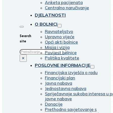
Anketa pacijenata
Centralno naručivanje
DJELATNOSTI
O BOLNICI
Ravnateljstvo
Search
Upravno vijeće
site
Opći akti bolnice
Misija i vizija
Traži
Povijest bolnice
Politika kvalitete
×
POSLOVNE INFORMACIJE
Financijska izvješća o radu
Financijski plan
Javna nabava
Jednostavna nabava
Spriječavnaje sukoba interesa u p
javne nabave
Donacije
Prethodno savjetovanje s