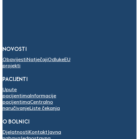
NOVOSTI
Obavijesti
Natječaji
Odluke
EU
projekti
PACIJENTI
Upute
pacijentima
Informacije
pacijentima
Centralno
naručivanje
Liste čekanja
O BOLNICI
Djelatnosti
Kontakt
Javna
nabava
Jednostavna