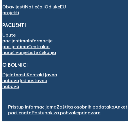
Obavijesti
Natječaji
Odluke
EU
projekti
PACIJENTI
Upute
pacijentima
Informacije
pacijentima
Centralno
naručivanje
Liste čekanja
O BOLNICI
Djelatnosti
Kontakt
Javna
nabava
Jednostavna
nabava
Pristup informacijama
Zaštita osobnih podataka
Anket
pacijenata
Postupak za pohvale/prigovore