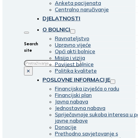
Anketa pacijenata
Centralno naručivanje
DJELATNOSTI
O BOLNICI
Ravnateljstvo
Search
Upravno vijeće
site
Opći akti bolnice
Misija i vizija
Traži
Povijest bolnice
Politika kvalitete
×
POSLOVNE INFORMACIJE
Financijska izvješća o radu
Financijski plan
Javna nabava
Jednostavna nabava
Spriječavnaje sukoba interesa u p
javne nabave
Donacije
Prethodno savjetovanje s