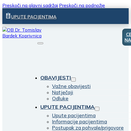
Preskoči na glavni sadržaj
Preskoči na podnožje
UPUTE PACIJENTIMA
C
NA
OBAVIJESTI
Važne obavijesti
Natječaji
Odluke
UPUTE PACIJENTIMA
Upute pacijentima
Informacije pacijentima
Postupak za pohvale/prigovore