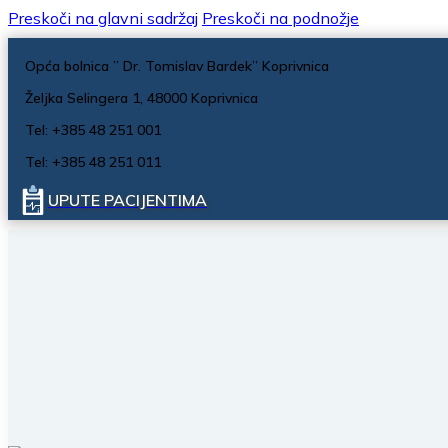
Preskoči na glavni sadržaj
Preskoči na podnožje
Opća bolnica ” Dr. Tomislav Bardek” Koprivnica
Željka Selingera 1, 48000 Koprivnica
Tel: +385 48 251 001
Tel: +385 48 251 011
UPUTE PACIJENTIMA