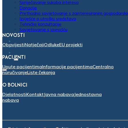
Spriječavanje sukoba interesa
Donacije
Prethodno savjetovanje s zainteresiranim gospodarsk
Izvješće o utrošku sredstava
Tehničke konzultacije
Savjetovanje s javnošću
NOVOSTI
LISTE ČEKANJA
Obavijesti
Natječaji
Odluke
EU projekti
EU PROJEKTI
KONTAKT
PACIJENTI
Upute pacijentima
Informacije pacijentima
Centralno
naručivanje
Liste čekanja
O BOLNICI
Djelatnosti
Kontakt
Javna nabava
Jednostavna
nabava