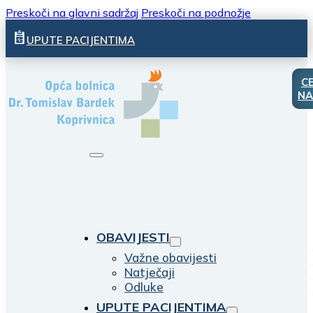
Preskoči na glavni sadržaj
Preskoči na podnožje
UPUTE PACIJENTIMA
C
NA
OBAVIJESTI
Važne obavijesti
Natječaji
Odluke
UPUTE PACIJENTIMA