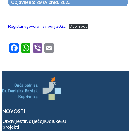
Objavljeno: 29 svibnja, 2023
Registar ugovora – svibanj 2023.
Download
Facebook
WhatsApp
Viber
Email
NOVOSTI
Obavijesti
Natječaji
Odluke
EU
projekti