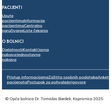
PACIJENTI
Upute
pacijentima
Informacije
pacijentima
Centralno
naručivanje
Liste čekanja
O BOLNICI
Djelatnosti
Kontakt
Javna
nabava
Jednostavna
nabava
Pristup informacijama
Zaštita osobnih podataka
Anket
pacijenata
Postupak za pohvale/prigovore
© Opća bolnica Dr. Tomislav Bardek, Koprivnica 2025.