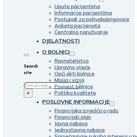
Upute pacijentima
Informacije pacijentima
Postupak za pohvale/prigovore
Anketa pacijenata
Centralno naručivanje
DJELATNOSTI
O BOLNICI
Ravnateljstvo
Search
Upravno vijeće
site
Opći akti bolnice
Misija i vizija
Traži
Povijest bolnice
Politika kvalitete
×
POSLOVNE INFORMACIJE
Financijska izvješća o radu
Financijski plan
Javna nabava
Jednostavna nabava
Spriječavnaje sukoba interesa u p