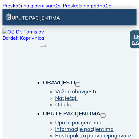
Preskoči na glavni sadržaj
Preskoči na podnožje
UPUTE PACIJENTIMA
C
NA
OBAVIJESTI
Važne obavijesti
Natječaji
Odluke
UPUTE PACIJENTIMA
Upute pacijentima
Informacije pacijentima
Postupak za pohvale/prigovore