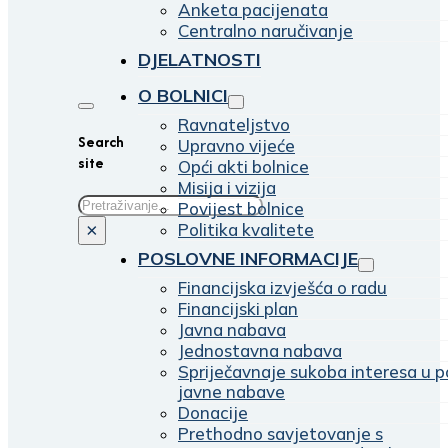
Anketa pacijenata
Centralno naručivanje
DJELATNOSTI
O BOLNICI
Ravnateljstvo
Search
Upravno vijeće
site
Opći akti bolnice
Misija i vizija
Traži
Povijest bolnice
Politika kvalitete
×
POSLOVNE INFORMACIJE
Financijska izvješća o radu
Financijski plan
Javna nabava
Jednostavna nabava
Spriječavnaje sukoba interesa u p
javne nabave
Donacije
Prethodno savjetovanje s