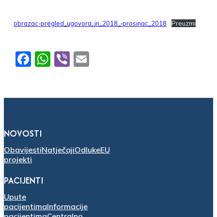
obrazac-pregled_ugovora_jn_2018_-prosinac_2018
Preuzmi
Facebook
WhatsApp
Viber
Email
NOVOSTI
Obavijesti
Natječaji
Odluke
EU
projekti
PACIJENTI
Upute
pacijentima
Informacije
pacijentima
Centralno