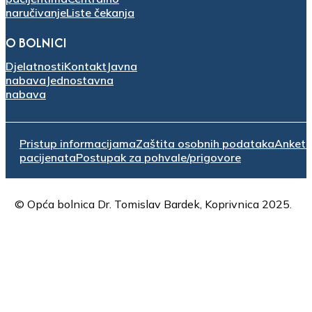
naručivanje
Liste čekanja
O BOLNICI
Djelatnosti
Kontakt
Javna
nabava
Jednostavna
nabava
Pristup informacijama
Zaštita osobnih podataka
Anket
pacijenata
Postupak za pohvale/prigovore
© Opća bolnica Dr. Tomislav Bardek, Koprivnica 2025.