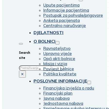
Upute pacijentima
Informacije pacijentima
Postupak za pohvale/prigovore
Anketa pacijenata
Centralno naručivanje
DJELATNOSTI
O BOLNICI
Ravnateljstvo
Search
Upravno vijeće
site
Opći akti bolnice
Misija i vizija
Traži
Povijest bolnice
Politika kvalitete
×
POSLOVNE INFORMACIJE
Financijska izvješća o radu
Financijski plan
Javna nabava
Jednostavna nabava
Spriječavnaje sukoba interesa u p