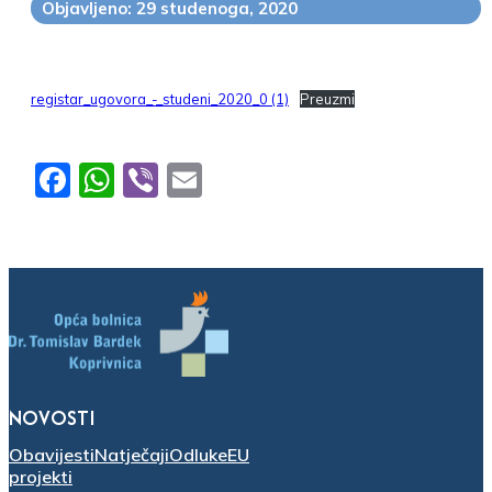
Objavljeno: 29 studenoga, 2020
registar_ugovora_-_studeni_2020_0 (1)
Preuzmi
Facebook
WhatsApp
Viber
Email
NOVOSTI
Obavijesti
Natječaji
Odluke
EU
projekti