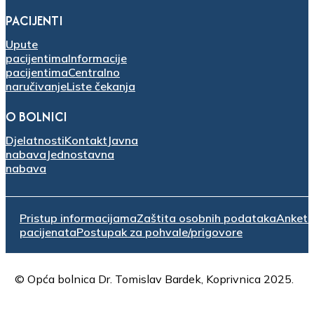
PACIJENTI
Upute
pacijentima
Informacije
pacijentima
Centralno
naručivanje
Liste čekanja
O BOLNICI
Djelatnosti
Kontakt
Javna
nabava
Jednostavna
nabava
Pristup informacijama
Zaštita osobnih podataka
Anket
pacijenata
Postupak za pohvale/prigovore
© Opća bolnica Dr. Tomislav Bardek, Koprivnica 2025.