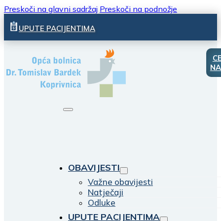
Preskoči na glavni sadržaj
Preskoči na podnožje
UPUTE PACIJENTIMA
C
NA
OBAVIJESTI
Važne obavijesti
Natječaji
Odluke
UPUTE PACIJENTIMA