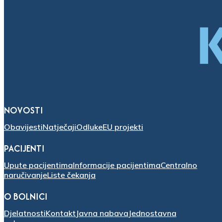
NOVOSTI
Obavijesti
Natječaji
Odluke
EU projekti
PACIJENTI
Upute pacijentima
Informacije pacijentima
Centralno
naručivanje
Liste čekanja
O BOLNICI
Djelatnosti
Kontakt
Javna nabava
Jednostavna