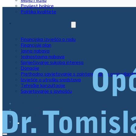
Misija i vizija
Povijest bolnice
Politika kvalitete
POSLOVNE INFORMACIJE
Financijska izvješća o radu
Financijski plan
Javna nabava
Jednostavna nabava
Spriječavanje sukoba interesa
Donacije
Prethodno savjetovanje s zainteresiranim gospodarsk
Izvješće o utrošku sredstava
Tehničke konzultacije
Savjetovanje s javnošću
LISTE ČEKANJA
EU PROJEKTI
KONTAKT