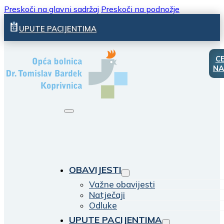
Preskoči na glavni sadržaj
Preskoči na podnožje
UPUTE PACIJENTIMA
C
NA
OBAVIJESTI
Važne obavijesti
Natječaji
Odluke
UPUTE PACIJENTIMA