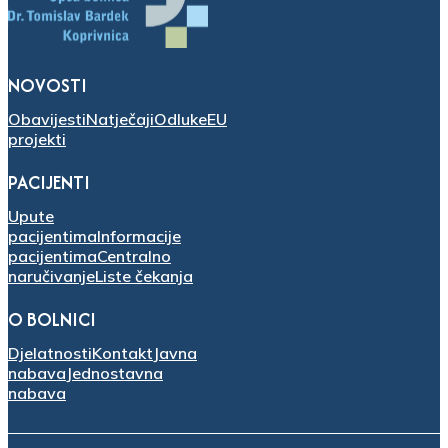
NOVOSTI
Obavijesti
Natječaji
Odluke
EU
projekti
PACIJENTI
Upute
pacijentima
Informacije
pacijentima
Centralno
naručivanje
Liste čekanja
O BOLNICI
Djelatnosti
Kontakt
Javna
nabava
Jednostavna
nabava