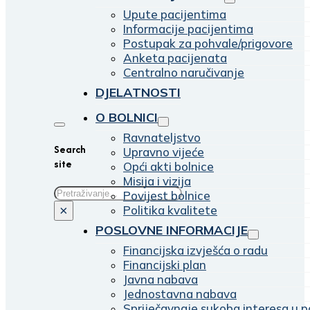
Upute pacijentima
Informacije pacijentima
Postupak za pohvale/prigovore
Anketa pacijenata
Centralno naručivanje
DJELATNOSTI
O BOLNICI
Ravnateljstvo
Search
Upravno vijeće
site
Opći akti bolnice
Misija i vizija
Traži
Povijest bolnice
Politika kvalitete
×
POSLOVNE INFORMACIJE
Financijska izvješća o radu
Financijski plan
Javna nabava
Jednostavna nabava
Spriječavnaje sukoba interesa u p