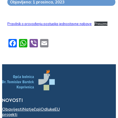
Objavljeno: 1 prosinca, 2023
Pravilnik o provođenju postupka jednostavne nabave
Preuzmi
Facebook
WhatsApp
Viber
Email
NOVOSTI
Obavijesti
Natječaji
Odluke
EU
projekti