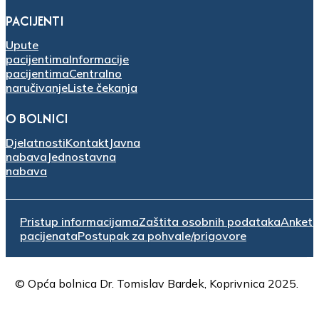
PACIJENTI
Upute
pacijentima
Informacije
pacijentima
Centralno
naručivanje
Liste čekanja
O BOLNICI
Djelatnosti
Kontakt
Javna
nabava
Jednostavna
nabava
Pristup informacijama
Zaštita osobnih podataka
Anket
pacijenata
Postupak za pohvale/prigovore
© Opća bolnica Dr. Tomislav Bardek, Koprivnica 2025.