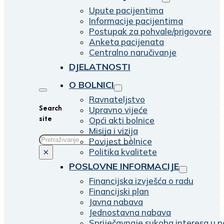
Upute pacijentima
Informacije pacijentima
Postupak za pohvale/prigovore
Anketa pacijenata
Centralno naručivanje
DJELATNOSTI
O BOLNICI
Ravnateljstvo
Search
Upravno vijeće
site
Opći akti bolnice
Misija i vizija
Traži
Povijest bolnice
Politika kvalitete
×
POSLOVNE INFORMACIJE
Financijska izvješća o radu
Financijski plan
Javna nabava
Jednostavna nabava
Spriječavnaje sukoba interesa u p