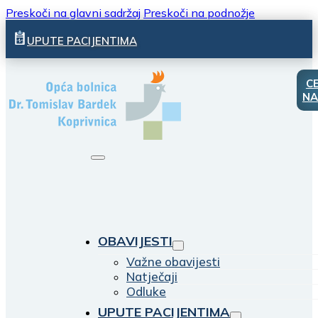
Preskoči na glavni sadržaj
Preskoči na podnožje
UPUTE PACIJENTIMA
C
NA
OBAVIJESTI
Važne obavijesti
Natječaji
Odluke
UPUTE PACIJENTIMA