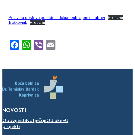
Poziv na dostavu ponude s dokumentacijom o nabavi
Preuzmi
Troškovnik
Preuzmi
Facebook
WhatsApp
Viber
Email
NOVOSTI
Obavijesti
Natječaji
Odluke
EU
projekti