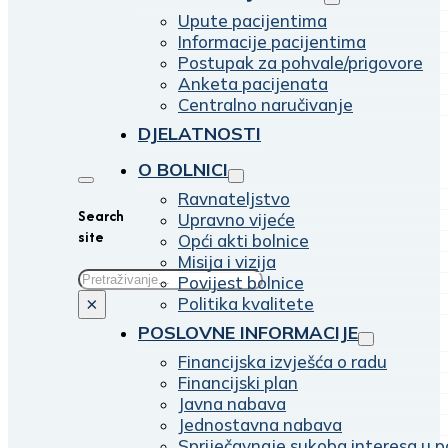
Upute pacijentima
Informacije pacijentima
Postupak za pohvale/prigovore
Anketa pacijenata
Centralno naručivanje
DJELATNOSTI
O BOLNICI
Ravnateljstvo
Search
Upravno vijeće
site
Opći akti bolnice
Misija i vizija
Traži
Povijest bolnice
Politika kvalitete
×
POSLOVNE INFORMACIJE
Financijska izvješća o radu
Financijski plan
Javna nabava
Jednostavna nabava
Spriječavnaje sukoba interesa u p