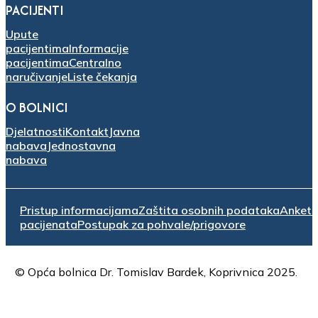
PACIJENTI
Upute
pacijentima
Informacije
pacijentima
Centralno
naručivanje
Liste čekanja
O BOLNICI
Djelatnosti
Kontakt
Javna
nabava
Jednostavna
nabava
Pristup informacijama
Zaštita osobnih podataka
Anket
pacijenata
Postupak za pohvale/prigovore
© Opća bolnica Dr. Tomislav Bardek, Koprivnica 2025.