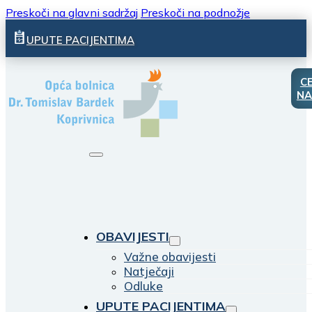
Preskoči na glavni sadržaj
Preskoči na podnožje
UPUTE PACIJENTIMA
C
NA
OBAVIJESTI
Važne obavijesti
Natječaji
Odluke
UPUTE PACIJENTIMA