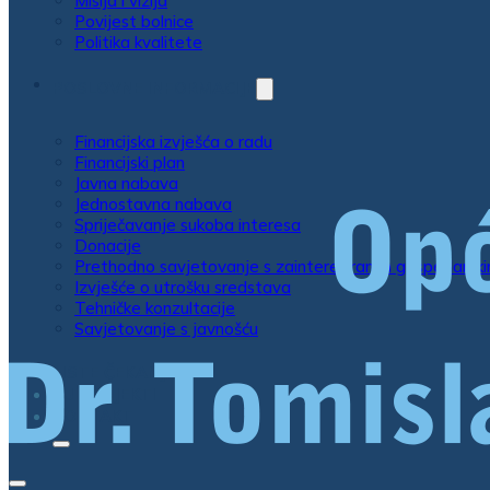
Misija i vizija
Povijest bolnice
Politika kvalitete
POSLOVNE INFORMACIJE
Financijska izvješća o radu
Financijski plan
Javna nabava
Jednostavna nabava
Spriječavanje sukoba interesa
Donacije
Prethodno savjetovanje s zainteresiranim gospodarsk
Izvješće o utrošku sredstava
Tehničke konzultacije
Savjetovanje s javnošću
LISTE ČEKANJA
EU PROJEKTI
KONTAKT