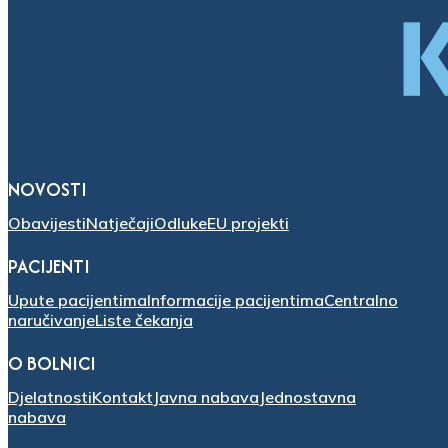
NOVOSTI
Obavijesti
Natječaji
Odluke
EU projekti
PACIJENTI
Upute pacijentima
Informacije pacijentima
Centralno
naručivanje
Liste čekanja
O BOLNICI
Djelatnosti
Kontakt
Javna nabava
Jednostavna
nabava