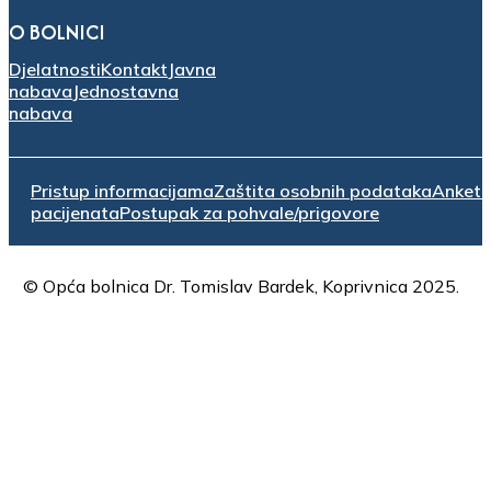
O BOLNICI
Djelatnosti
Kontakt
Javna
nabava
Jednostavna
nabava
Pristup informacijama
Zaštita osobnih podataka
Anket
pacijenata
Postupak za pohvale/prigovore
© Opća bolnica Dr. Tomislav Bardek, Koprivnica 2025.