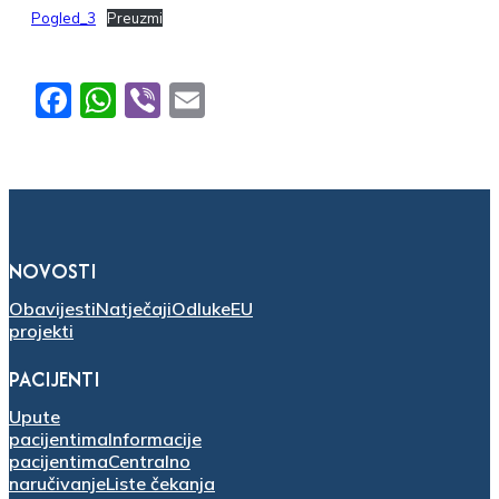
Pogled_3
Preuzmi
Facebook
WhatsApp
Viber
Email
NOVOSTI
Obavijesti
Natječaji
Odluke
EU
projekti
PACIJENTI
Upute
pacijentima
Informacije
pacijentima
Centralno
naručivanje
Liste čekanja