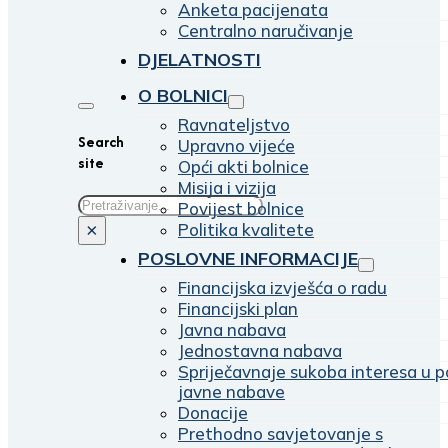
Anketa pacijenata
Centralno naručivanje
DJELATNOSTI
O BOLNICI
Ravnateljstvo
Search
Upravno vijeće
site
Opći akti bolnice
Misija i vizija
Traži
Povijest bolnice
Politika kvalitete
×
POSLOVNE INFORMACIJE
Financijska izvješća o radu
Financijski plan
Javna nabava
Jednostavna nabava
Spriječavnaje sukoba interesa u p
javne nabave
Donacije
Prethodno savjetovanje s