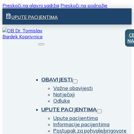
Preskoči na glavni sadržaj
Preskoči na podnožje
UPUTE PACIJENTIMA
C
NA
OBAVIJESTI
Važne obavijesti
Natječaji
Odluke
UPUTE PACIJENTIMA
Upute pacijentima
Informacije pacijentima
Postupak za pohvale/prigovore