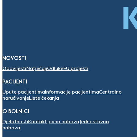
NOVOSTI
Obavijesti
Natječaji
Odluke
EU projekti
PACIJENTI
Upute pacijentima
Informacije pacijentima
Centralno
naručivanje
Liste čekanja
O BOLNICI
Djelatnosti
Kontakt
Javna nabava
Jednostavna
nabava