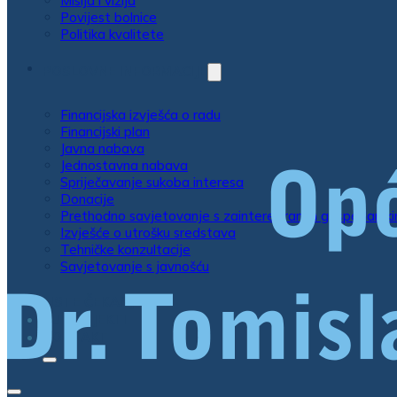
Misija i vizija
Povijest bolnice
Politika kvalitete
POSLOVNE INFORMACIJE
Financijska izvješća o radu
Financijski plan
Javna nabava
Jednostavna nabava
Spriječavanje sukoba interesa
Donacije
Prethodno savjetovanje s zainteresiranim gospodarsk
Izvješće o utrošku sredstava
Tehničke konzultacije
Savjetovanje s javnošću
LISTE ČEKANJA
EU PROJEKTI
KONTAKT