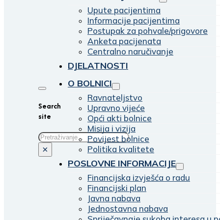
Upute pacijentima
Informacije pacijentima
Postupak za pohvale/prigovore
Anketa pacijenata
Centralno naručivanje
DJELATNOSTI
O BOLNICI
Ravnateljstvo
Search
Upravno vijeće
site
Opći akti bolnice
Misija i vizija
Traži
Povijest bolnice
Politika kvalitete
×
POSLOVNE INFORMACIJE
Financijska izvješća o radu
Financijski plan
Javna nabava
Jednostavna nabava
Spriječavnaje sukoba interesa u p