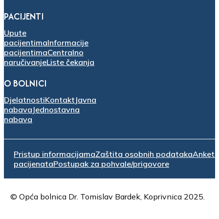
PACIJENTI
Upute
pacijentima
Informacije
pacijentima
Centralno
naručivanje
Liste čekanja
O BOLNICI
Djelatnosti
Kontakt
Javna
nabava
Jednostavna
nabava
Pristup informacijama
Zaštita osobnih podataka
Anket
pacijenata
Postupak za pohvale/prigovore
© Opća bolnica Dr. Tomislav Bardek, Koprivnica 2025.