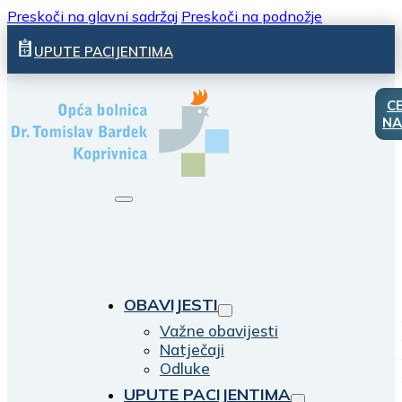
Preskoči na glavni sadržaj
Preskoči na podnožje
UPUTE PACIJENTIMA
C
NA
OBAVIJESTI
Važne obavijesti
Natječaji
Odluke
UPUTE PACIJENTIMA