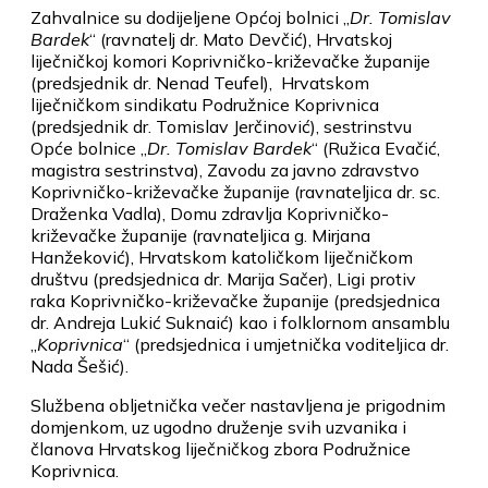
Zahvalnice su dodijeljene Općoj bolnici „
Dr. Tomislav
Bardek
“ (ravnatelj dr. Mato Devčić), Hrvatskoj
liječničkoj komori Koprivničko-križevačke županije
(predsjednik dr. Nenad Teufel), Hrvatskom
liječničkom sindikatu Podružnice Koprivnica
(predsjednik dr. Tomislav Jerčinović), sestrinstvu
Opće bolnice „
Dr. Tomislav Bardek
“ (Ružica Evačić,
magistra sestrinstva), Zavodu za javno zdravstvo
Koprivničko-križevačke županije (ravnateljica dr. sc.
Draženka Vadla), Domu zdravlja Koprivničko-
križevačke županije (ravnateljica g. Mirjana
Hanžeković), Hrvatskom katoličkom liječničkom
društvu (predsjednica dr. Marija Sačer), Ligi protiv
raka Koprivničko-križevačke županije (predsjednica
dr. Andreja Lukić Suknaić) kao i folklornom ansamblu
„
Koprivnica
“ (predsjednica i umjetnička voditeljica dr.
Nada Šešić).
Službena obljetnička večer nastavljena je prigodnim
domjenkom, uz ugodno druženje svih uzvanika i
članova Hrvatskog liječničkog zbora Podružnice
Koprivnica.