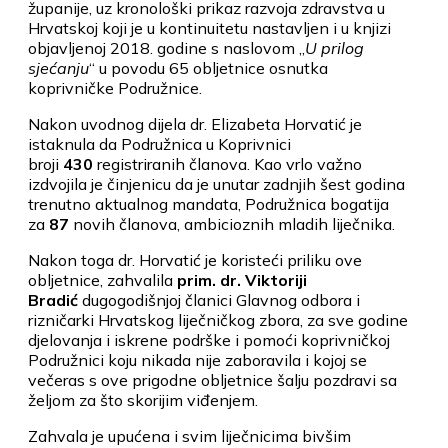
županije, uz kronološki prikaz razvoja zdravstva u
Hrvat­skoj koji je u kontinuitetu nastavljen i u knjizi
objavljenoj 2018. godine s naslovom „
U prilog
sjećanju
“ u povodu 65 obljetnice osnutka
koprivničke Podružnice.
Nakon uvodnog dijela dr. Elizabeta Horvatić je
istaknula da Podružnica u Koprivnici
broji
430
registriranih članova. Kao vrlo važno
izdvojila je činjenicu da je unutar zadnjih šest godina
trenutno aktualnog mandata, Podružnica bogatija
za
87
novih članova, ambicioznih mladih liječnika.
Nakon toga dr. Horvatić je koristeći priliku ove
obljetnice, zahvalila
prim. dr. Viktoriji
Bradić
dugogodišnjoj članici Glavnog odbora i
rizničarki Hrvatskog liječničkog zbora, za sve godine
djelovanja i iskrene podrške i pomoći koprivničkoj
Podružnici koju nikada nije zaboravila i kojoj se
večeras s ove prigodne obljetnice šalju pozdravi sa
željom za što skorijim viđenjem.
Zahvala je upućena i svim liječnicima bivšim