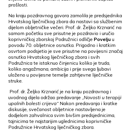
prošlosti.
Na kraju pozdravnog govora zamolila je predsjednika
Hrvatskog liječničkog zbora da nastavi sa službenim
dijelom obljetničke večeri. Prof. dr. Željko Krznarić na
samom početku sve prisutne je pozdravio i uručio
koprivničkoj zborskoj Podružnici odličje
Povelju
u
povodu 70. obljetnice osnutka. Prigodno i kratkim
osvrtom podsjetio je sve prisutne na povijesni značaj
osnutka Hrvatskog liječničkog zbora i svih
Podružnica te istaknuo činjenicu koliko je truda,
koliko angažmana, ambicija i prije svega ljubavi
uloženo u povijesne temelje zahtjevne liječničke
struke.
Prof. dr. Željko Krznarić je na kraju pozdravnog i
uvodnog dijela održao predavanje „
Novosti u terapiji
upalnih bolesti crijeva“
Nakon predavanja i kratke
diskusije, svečanost obljetnice nastavljena je
dodjelom zahvalnica svim bivšim predsjednicima,
tajnicima te najstarijim uglednicima koprivničke
Podružnice Hrvatskog liječničkog zbora.