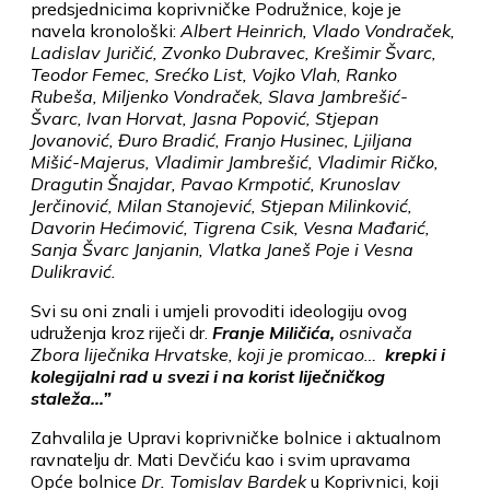
predsjednicima koprivničke Podružnice, koje je
navela kronološki:
Albert Heinrich, Vlado Vondraček,
Ladislav Juričić, Zvonko Dubravec, Krešimir Švarc,
Teodor Femec, Srećko List, Vojko Vlah, Ranko
Rubeša, Miljenko Vondraček, Slava Jambrešić-
Švarc, Ivan Horvat, Jasna Popović, Stjepan
Jovanović, Đuro Bradić, Franjo Husinec, Ljiljana
Mišić-Majerus, Vladimir Jambrešić, Vladimir Ričko,
Dragutin Šnajdar, Pavao Krmpotić, Krunoslav
Jerčinović, Milan Stanojević, Stjepan Milinković,
Davorin Hećimović, Tigrena Csik, Vesna Mađarić,
Sanja Švarc Janjanin, Vlatka Janeš Poje i Vesna
Dulikravić.
Svi su oni znali i umjeli provoditi ideologiju ovog
udruženja kroz riječi dr.
Franje Miličića,
osnivača
Zbora liječnika Hrvatske, koji je promicao…
krepki i
kolegijalni rad u svezi i na korist liječničkog
staleža…”
Zahvalila je Upravi koprivničke bolnice i aktualnom
ravnatelju dr. Mati Devčiću kao i svim upravama
Opće bolnice
Dr. Tomislav Bardek
u Koprivnici, koji