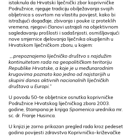
istaknula da Hrvatski liječnički zbor koprivničke
Podružnice, njeguje tradiciju obilježavanja svojih
obljetnica s osvrtom na vlastitu povijest, kako bi
istražujući događaje, zbivanja i pouke iz proteklih
vremena, njegovi članovi ustrajali na objektivnom
sagledavanju prošlosti i sadašnjosti, osmišljavajući
nove smjernice djelovanja liječnika okupljenih u
Hrvatskom liječničkom zboru, u kojem:
„..
prepoznajemo liječničko društvo s naj­dužim
kontinuitetom rada na geopolitičkom teritoriju
Republike Hrvatske, a koje je u međunarodnim
krugovima poznato kao jedno od najstarijih u
skupini danas aktivnih nacionalnih liječničkih
društava u Europi.”
U povodu 50-te obljetnice osnutka koprivničke
Podružnice Hrvatskog liječničkog zbora 2003.
godine, štampana je knjiga
Spomenica
urednika mr.
sc. dr. Franje Husinca.
U knjizi je zorno prikazan pre­gled rada kroz pedeset
godina po­vijesti zdravstva Koprivničko-kri­ževačke