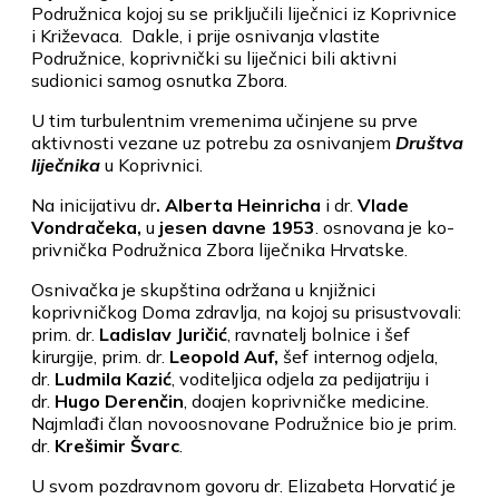
Podružnica kojoj su se priključili liječnici iz Koprivnice
i Križevaca. Dakle, i prije osnivanja vlastite
Podružnice, koprivnički su liječnici bili aktivni
sudionici samog osnutka Zbora.
U tim turbulentnim vremenima učinjene su prve
aktivnosti vezane uz potrebu za osnivanjem
Društva
liječnika
u Koprivnici.
Na inicijativu dr
. Alberta Heinricha
i dr.
Vlade
Vondračeka,
u
jesen davne 1953
. osnovana je ko­
privnička Podružnica Zbora liječnika Hrvatske.
Osnivačka je skupština održana u knjižnici
koprivničkog Doma zdravlja, na kojoj su prisustvovali:
prim. dr.
Ladislav Juričić
, ravnatelj bolnice i šef
kirurgije, prim. dr.
Leopold Auf,
šef internog odjela,
dr.
Ludmila Kazić
, voditeljica odjela za pedijatriju i
dr.
Hugo Derenčin
, doajen ko­privničke medicine.
Najmlađi član novoosnovane Podružnice bio je prim.
dr.
Krešimir Švarc
.
U svom pozdravnom govoru dr. Elizabeta Horvatić je