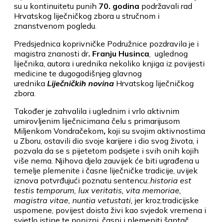
su u kontinuitetu punih
70. godina
podržavali rad
Hrvatskog liječničkog zbora u stručnom i
znanstvenom pogledu.
Predsjednica koprivničke Podružnice pozdravila je i
magistra znanosti dr
. Franju Husinca
, uglednog
liječnika, autora i urednika nekoliko knjiga iz povijesti
medicine te dugogodišnjeg glavnog
urednika
Liječničkih novina
Hrvatskog liječničkog
zbora.
Također je zahvalila i uglednim i vrlo aktivnim
umirovljenim liječnicimana čelu s primarijusom
Miljenkom Vondračekom
,
koji su svojim aktivnostima
u Zboru, ostavili dio svoje karijere i dio svog života, i
pozvala da se s pijetetom podsjete i svih onih kojih
više nema. Njihova djela zauvijek će biti ugrađena u
temelje ple­menite i časne liječničke tradicije, uvijek
iznova potvrđujući poznatu sentencu:.
historia est
testis temporum, lux veritatis, vita memoriae,
magistra vitae, nuntia vetustati,
jer kroz.tradicijske
uspomene, povijest doista živi kao svjedok vremena i
svjetlo istine te ponizni, časni i plemeniti šaptač