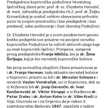
Predsjednica koprivničke podružnice Hrvatskog
liječničkog zbora prim. prof. dr. sc. Elizabeta Horvatić,
dr. med., zahvalila je predsjedniku HLZ, prof. dr. Željku
Krznarićukoji je unatoč velikim obavezama prihvatio
poziv te svojom prisutnošću i kao predsjednik i kao
predavač, odao poštovanje i čast zborskoj Podružnici.
Dr. Elizabeta Horvatić je u svom pozdravnom govoru
kratko podsjetila sve prisutne na povijest osnutka
koprivničke Podružnice te važnih aktivnih uloga koje
su imali koprivnički liječnici. Primjerice, zamjenik
prvog predsjednika
Franje Miličića,
bio je
dr. Šime
Švrljuga,
koji je bio ravnatelj koprivničke bolnice.
Na prvoj osnivačkoj skupštini Zbora prisustvovao je
i
dr. Franjo Herman
, tada aktualni ravnatelj bolnice
u Koprivnici, prisutni su bili i
dr. Miroslav Schwarz
i
ranarnik
Vaclav Vondraček
, svi iz Koprivnice, dok su
iz Križevaca bili
dr. Josip Derenčin
,
dr. Ivan
Konžarevski
i
dr. Viktor Strup­pi
, a iz Đurđevca
dr.
Petar Zrelec
i
dr. Anton Kohn
te
dr. Vilim Kreči
iz
Virja. Osvrnula se i na činjenicu da je nakon II.
svjetskog ratau Bjelovaru
1947.
započela s radom