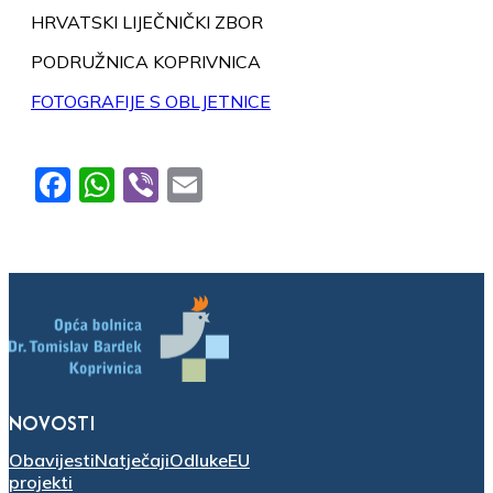
HRVATSKI LIJEČNIČKI ZBOR
PODRUŽNICA KOPRIVNICA
FOTOGRAFIJE S OBLJETNICE
Facebook
WhatsApp
Viber
Email
NOVOSTI
Obavijesti
Natječaji
Odluke
EU
projekti