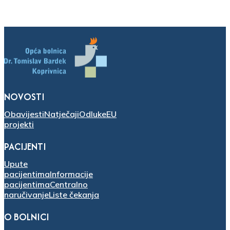
NOVOSTI
Obavijesti
Natječaji
Odluke
EU
projekti
PACIJENTI
Upute
pacijentima
Informacije
pacijentima
Centralno
naručivanje
Liste čekanja
O BOLNICI