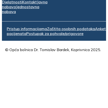
Djelatnosti
Kontakt
Javna
nabava
Jednostavna
nabava
Pristup informacijama
Zaštita osobnih podataka
Anket
pacijenata
Postupak za pohvale/prigovore
© Opća bolnica Dr. Tomislav Bardek, Koprivnica 2025.