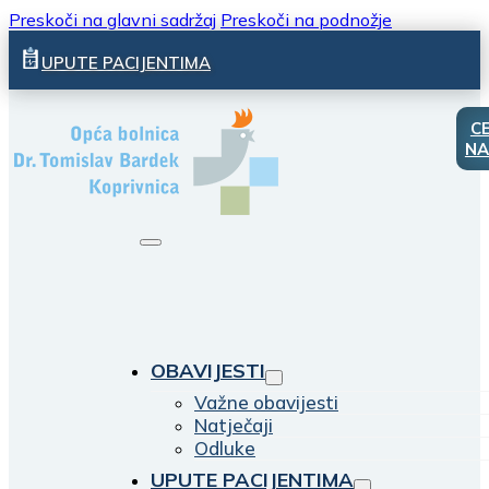
Preskoči na glavni sadržaj
Preskoči na podnožje
UPUTE PACIJENTIMA
C
NA
OBAVIJESTI
Važne obavijesti
Natječaji
Odluke
UPUTE PACIJENTIMA