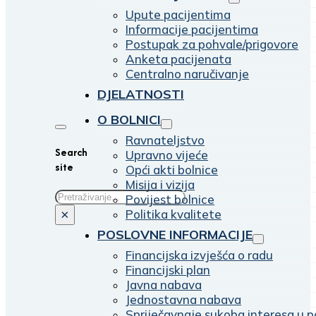
Upute pacijentima
Informacije pacijentima
Postupak za pohvale/prigovore
Anketa pacijenata
Centralno naručivanje
DJELATNOSTI
O BOLNICI
Ravnateljstvo
Search
Upravno vijeće
site
Opći akti bolnice
Misija i vizija
Traži
Povijest bolnice
Politika kvalitete
×
POSLOVNE INFORMACIJE
Financijska izvješća o radu
Financijski plan
Javna nabava
Jednostavna nabava
Spriječavnaje sukoba interesa u p