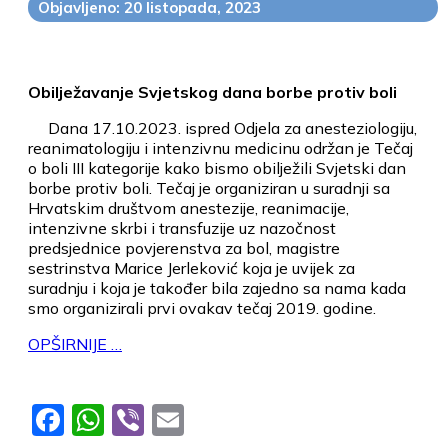
Objavljeno: 20 listopada, 2023
Obilježavanje Svjetskog dana borbe protiv boli
Dana 17.10.2023. ispred Odjela za anesteziologiju,
reanimatologiju i intenzivnu medicinu održan je Tečaj
o boli III kategorije kako bismo obilježili Svjetski dan
borbe protiv boli. Tečaj je organiziran u suradnji sa
Hrvatskim društvom anestezije, reanimacije,
intenzivne skrbi i transfuzije uz nazočnost
predsjednice povjerenstva za bol, magistre
sestrinstva Marice Jerleković koja je uvijek za
suradnju i koja je također bila zajedno sa nama kada
smo organizirali prvi ovakav tečaj 2019. godine.
OPŠIRNIJE …
Facebook
WhatsApp
Viber
Email