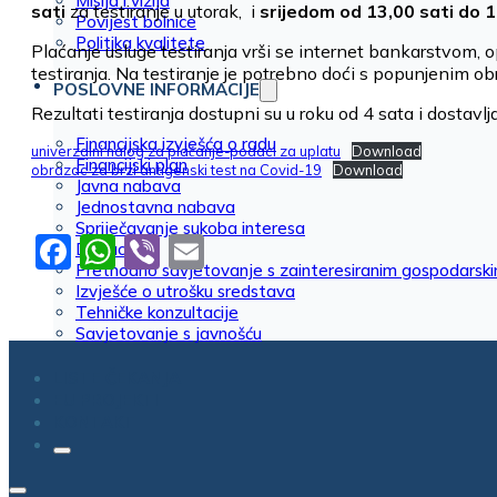
Misija i vizija
sati
za testiranje u utorak, i
srijedom od 13,00 sati do 1
Povijest bolnice
Politika kvalitete
Plaćanje usluge testiranja vrši se internet bankarstvom,
testiranja. Na testiranje je potrebno doći s popunjenim ob
POSLOVNE INFORMACIJE
Rezultati testiranja dostupni su u roku od 4 sata i dostavl
Financijska izvješća o radu
univerzalni nalog za plaćanje-podaci za uplatu
Download
Financijski plan
obrazac za brzi antigenski test na Covid-19
Download
Javna nabava
Jednostavna nabava
Spriječavanje sukoba interesa
Facebook
WhatsApp
Viber
Email
Donacije
Prethodno savjetovanje s zainteresiranim gospodarsk
Izvješće o utrošku sredstava
Tehničke konzultacije
Savjetovanje s javnošću
LISTE ČEKANJA
EU PROJEKTI
KONTAKT