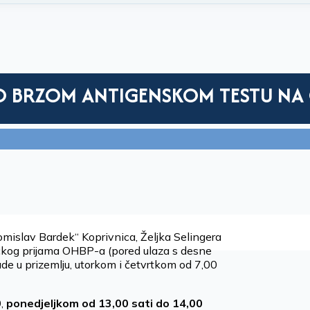
 O BRZOM ANTIGENSKOM TESTU NA
omislav Bardek“ Koprivnica, Željka Selingera
ičkog prijama OHBP-a (pored ulaza s desne
de u prizemlju, utorkom i četvrtkom od 7,00
0
,
ponedjeljkom od 13,00 sati do 14,00