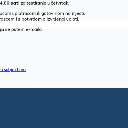
4,00 sati
za testiranje u četvrtak.
 općom uplatnicom ili gotovinom na mjestu
rascem i s potvrdom o izvršenoj uplati.
jaju se putem e-maila.
im subjektima