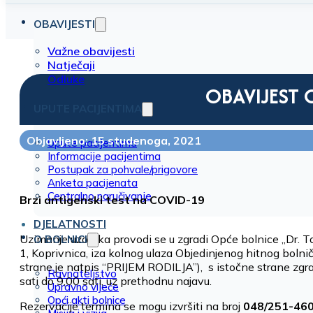
OBAVIJESTI
Važne obavijesti
Natječaji
Odluke
OBAVIJEST
UPUTE PACIJENTIMA
Objavljeno: 15 studenoga, 2021
Upute pacijentima
Informacije pacijentima
Postupak za pohvale/prigovore
Anketa pacijenata
Centralno naručivanje
Brzi antigenski test na COVID-19
DJELATNOSTI
Uzimanje uzoraka provodi se u zgradi Opće bolnice „Dr. T
O BOLNICI
1, Koprivnica, iza kolnog ulaza Objedinjenog hitnog boln
strane je natpis “PRIJEM RODILJA”), s istočne strane zgra
Ravnateljstvo
sati do 9,00 sati, uz prethodnu najavu.
Upravno vijeće
Opći akti bolnice
Rezervacije termina se mogu izvršiti na broj
048/251-46