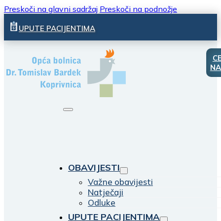
Preskoči na glavni sadržaj
Preskoči na podnožje
UPUTE PACIJENTIMA
C
NA
OBAVIJESTI
Važne obavijesti
Natječaji
Odluke
UPUTE PACIJENTIMA