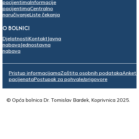
pacijentima
Informacije
pacijentima
Centralno
naručivanje
Liste čekanja
O BOLNICI
Djelatnosti
Kontakt
Javna
nabava
Jednostavna
nabava
Pristup informacijama
Zaštita osobnih podataka
Anket
pacijenata
Postupak za pohvale/prigovore
© Opća bolnica Dr. Tomislav Bardek, Koprivnica 2025.