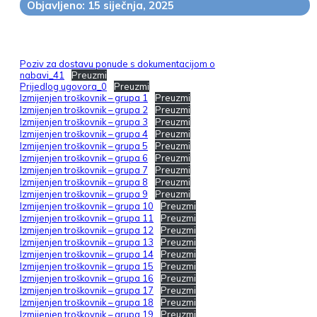
Objavljeno: 15 siječnja, 2025
Poziv za dostavu ponude s dokumentacijom o
nabavi_41
Preuzmi
Prijedlog ugovora_0
Preuzmi
Izmijenjen troškovnik – grupa 1
Preuzmi
Izmijenjen troškovnik – grupa 2
Preuzmi
Izmijenjen troškovnik – grupa 3
Preuzmi
Izmijenjen troškovnik – grupa 4
Preuzmi
Izmijenjen troškovnik – grupa 5
Preuzmi
Izmijenjen troškovnik – grupa 6
Preuzmi
Izmijenjen troškovnik – grupa 7
Preuzmi
Izmijenjen troškovnik – grupa 8
Preuzmi
Izmijenjen troškovnik – grupa 9
Preuzmi
Izmijenjen troškovnik – grupa 10
Preuzmi
Izmijenjen troškovnik – grupa 11
Preuzmi
Izmijenjen troškovnik – grupa 12
Preuzmi
Izmijenjen troškovnik – grupa 13
Preuzmi
Izmijenjen troškovnik – grupa 14
Preuzmi
Izmijenjen troškovnik – grupa 15
Preuzmi
Izmijenjen troškovnik – grupa 16
Preuzmi
Izmijenjen troškovnik – grupa 17
Preuzmi
Izmijenjen troškovnik – grupa 18
Preuzmi
Izmijenjen troškovnik – grupa 19
Preuzmi