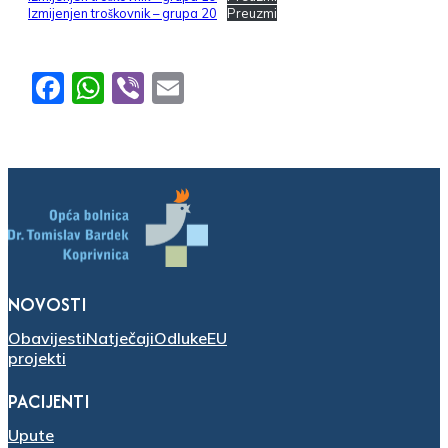
Izmijenjen troškovnik – grupa 20
Preuzmi
Facebook
WhatsApp
Viber
Email
NOVOSTI
Obavijesti
Natječaji
Odluke
EU
projekti
PACIJENTI
Upute