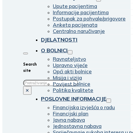
Upute pacijentima
Informacije pacijentima
Postupak za pohvale/prigovore
Anketa pacijenata
Centralno naručivanje
DJELATNOSTI
O BOLNICI
Ravnateljstvo
Search
Upravno vijeće
site
Opći akti bolnice
Misija i vizija
Traži
Povijest bolnice
Politika kvalitete
×
POSLOVNE INFORMACIJE
Financijska izvješća o radu
Financijski plan
Javna nabava
Jednostavna nabava
Spriječavnaje sukoba interesa u p