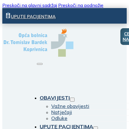
Preskoči na glavni sadržaj
Preskoči na podnožje
UPUTE PACIJENTIMA
C
NA
OBAVIJESTI
Važne obavijesti
Natječaji
Odluke
UPUTE PACIJENTIMA