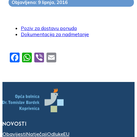
Objavljeno: 9 lipnja, 2016
Poziv za dostavu ponuda
Dokumentacija za nadmetanje
Facebook
WhatsApp
Viber
Email
NOVOSTI
Obavijesti
Natječaji
Odluke
EU