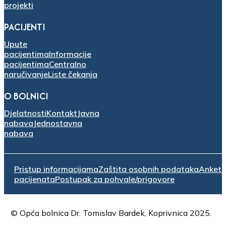
projekti
PACIJENTI
Upute
pacijentima
Informacije
pacijentima
Centralno
naručivanje
Liste čekanja
O BOLNICI
Djelatnosti
Kontakt
Javna
nabava
Jednostavna
nabava
Pristup informacijama
Zaštita osobnih podataka
Anket
pacijenata
Postupak za pohvale/prigovore
© Opća bolnica Dr. Tomislav Bardek, Koprivnica 2025.