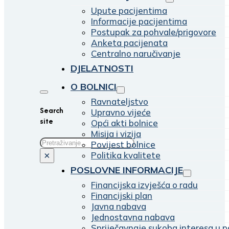
Upute pacijentima
Informacije pacijentima
Postupak za pohvale/prigovore
Anketa pacijenata
Centralno naručivanje
DJELATNOSTI
O BOLNICI
Ravnateljstvo
Search
Upravno vijeće
site
Opći akti bolnice
Misija i vizija
Traži
Povijest bolnice
Politika kvalitete
×
POSLOVNE INFORMACIJE
Financijska izvješća o radu
Financijski plan
Javna nabava
Jednostavna nabava
Spriječavnaje sukoba interesa u p