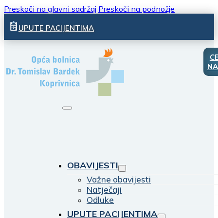
Preskoči na glavni sadržaj
Preskoči na podnožje
UPUTE PACIJENTIMA
C
NA
OBAVIJESTI
Važne obavijesti
Natječaji
Odluke
UPUTE PACIJENTIMA