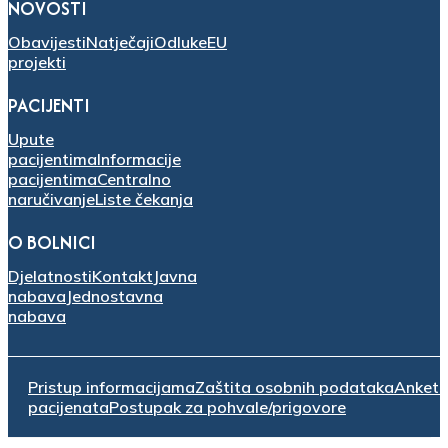
NOVOSTI
Obavijesti
Natječaji
Odluke
EU
projekti
PACIJENTI
Upute
pacijentima
Informacije
pacijentima
Centralno
naručivanje
Liste čekanja
O BOLNICI
Djelatnosti
Kontakt
Javna
nabava
Jednostavna
nabava
Pristup informacijama
Zaštita osobnih podataka
Anket
pacijenata
Postupak za pohvale/prigovore