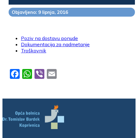
Objavljeno: 9 lipnja, 2016
Poziv na dostavu ponude
Dokumentacija za nadmetanje
Troškovnik
Facebook
WhatsApp
Viber
Email