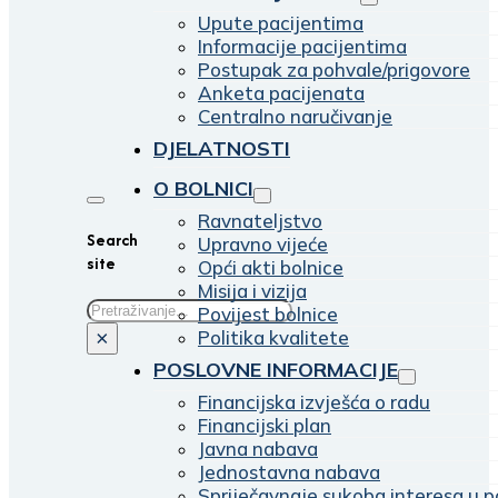
Upute pacijentima
Informacije pacijentima
Postupak za pohvale/prigovore
Anketa pacijenata
Centralno naručivanje
DJELATNOSTI
O BOLNICI
Ravnateljstvo
Search
Upravno vijeće
site
Opći akti bolnice
Misija i vizija
Traži
Povijest bolnice
Politika kvalitete
×
POSLOVNE INFORMACIJE
Financijska izvješća o radu
Financijski plan
Javna nabava
Jednostavna nabava
Spriječavnaje sukoba interesa u p