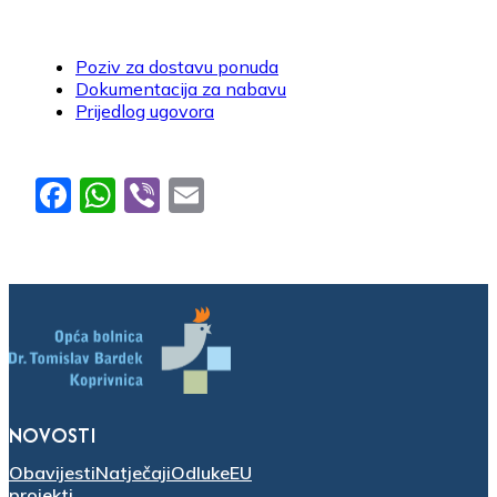
Poziv za dostavu ponuda
Dokumentacija za nabavu
Prijedlog ugovora
Facebook
WhatsApp
Viber
Email
NOVOSTI
Obavijesti
Natječaji
Odluke
EU
projekti