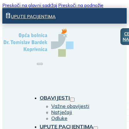
Preskoči na glavni sadržaj
Preskoči na podnožje
UPUTE PACIJENTIMA
C
NA
OBAVIJESTI
Važne obavijesti
Natječaji
Odluke
UPUTE PACIJENTIMA