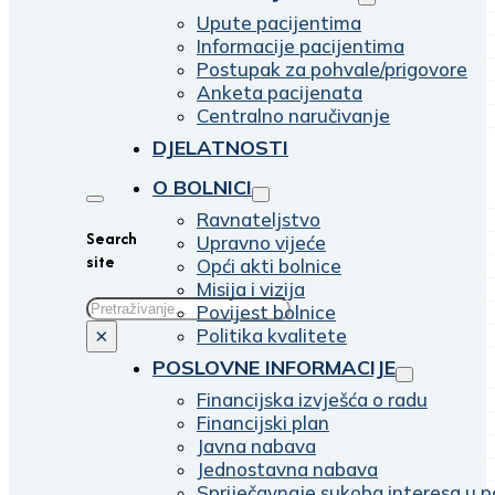
Upute pacijentima
Informacije pacijentima
Postupak za pohvale/prigovore
Anketa pacijenata
Centralno naručivanje
DJELATNOSTI
O BOLNICI
Ravnateljstvo
Search
Upravno vijeće
site
Opći akti bolnice
Misija i vizija
Traži
Povijest bolnice
Politika kvalitete
×
POSLOVNE INFORMACIJE
Financijska izvješća o radu
Financijski plan
Javna nabava
Jednostavna nabava
Spriječavnaje sukoba interesa u p