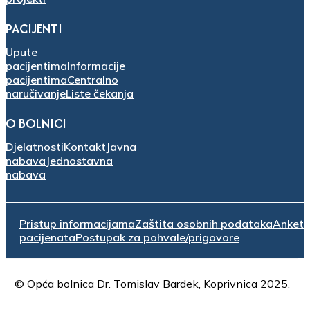
PACIJENTI
Upute
pacijentima
Informacije
pacijentima
Centralno
naručivanje
Liste čekanja
O BOLNICI
Djelatnosti
Kontakt
Javna
nabava
Jednostavna
nabava
Pristup informacijama
Zaštita osobnih podataka
Anket
pacijenata
Postupak za pohvale/prigovore
© Opća bolnica Dr. Tomislav Bardek, Koprivnica 2025.