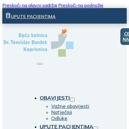
Preskoči na glavni sadržaj
Preskoči na podnožje
UPUTE PACIJENTIMA
C
NA
OBAVIJESTI
Važne obavijesti
Natječaji
Odluke
UPUTE PACIJENTIMA