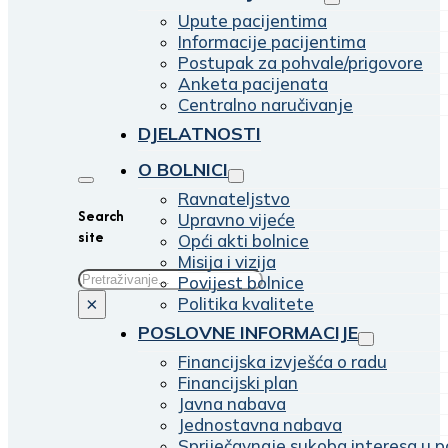
Upute pacijentima
Informacije pacijentima
Postupak za pohvale/prigovore
Anketa pacijenata
Centralno naručivanje
DJELATNOSTI
O BOLNICI
Ravnateljstvo
Search
Upravno vijeće
site
Opći akti bolnice
Misija i vizija
Traži
Povijest bolnice
Politika kvalitete
×
POSLOVNE INFORMACIJE
Financijska izvješća o radu
Financijski plan
Javna nabava
Jednostavna nabava
Spriječavnaje sukoba interesa u p