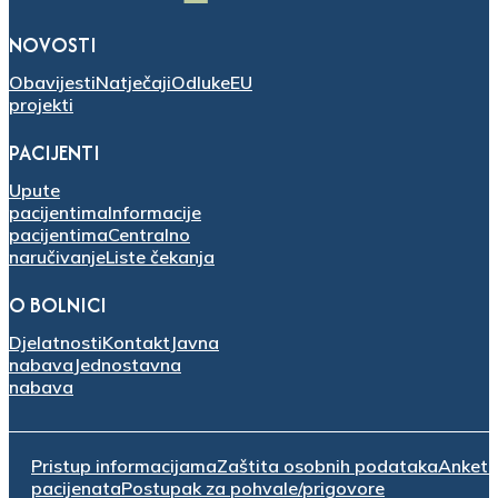
NOVOSTI
Obavijesti
Natječaji
Odluke
EU
projekti
PACIJENTI
Upute
pacijentima
Informacije
pacijentima
Centralno
naručivanje
Liste čekanja
O BOLNICI
Djelatnosti
Kontakt
Javna
nabava
Jednostavna
nabava
Pristup informacijama
Zaštita osobnih podataka
Anket
pacijenata
Postupak za pohvale/prigovore