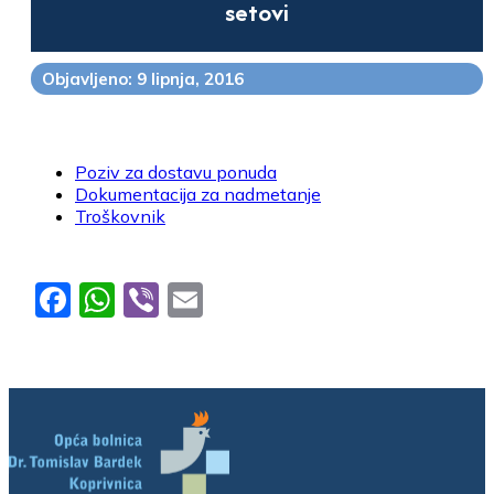
setovi
Objavljeno: 9 lipnja, 2016
Poziv za dostavu ponuda
Dokumentacija za nadmetanje
Troškovnik
Facebook
WhatsApp
Viber
Email