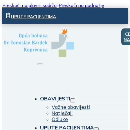
Preskoči na glavni sadržaj
Preskoči na podnožje
UPUTE PACIJENTIMA
C
NA
OBAVIJESTI
Važne obavijesti
Natječaji
Odluke
UPUTE PACIJENTIMA