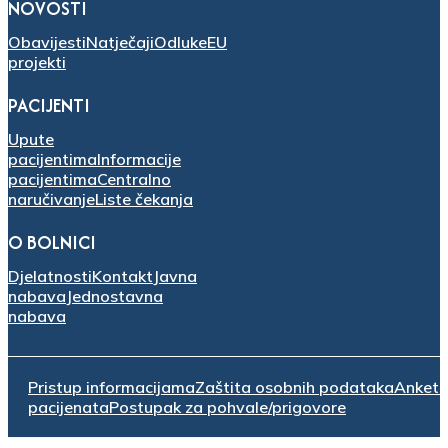
NOVOSTI
Obavijesti
Natječaji
Odluke
EU
projekti
PACIJENTI
Upute
pacijentima
Informacije
pacijentima
Centralno
naručivanje
Liste čekanja
O BOLNICI
Djelatnosti
Kontakt
Javna
nabava
Jednostavna
nabava
Pristup informacijama
Zaštita osobnih podataka
Anket
pacijenata
Postupak za pohvale/prigovore