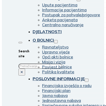
Upute pacijentima
Informacije pacijentima
Postupak za pohvale/prigovore
Anketa pacijenata
Centralno naručivanje
DJELATNOSTI
O BOLNICI
Ravnateljstvo
Search
Upravno vijeće
site
Opći akti bolnice
Misija i vizija
Traži
Povijest bolnice
Politika kvalitete
×
POSLOVNE INFORMACIJE
Financijska izvješća o radu
Financijski plan
Javna nabava
Jednostavna nabava
Spriječavnaje sukoba interesa u p