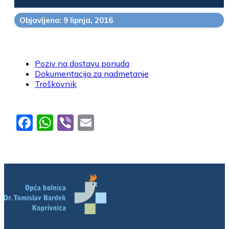
Objavljeno: 9 lipnja, 2016
Poziv na dostavu ponuda
Dokumentacija za nadmetanje
Troškovnik
Facebook
WhatsApp
Viber
Email