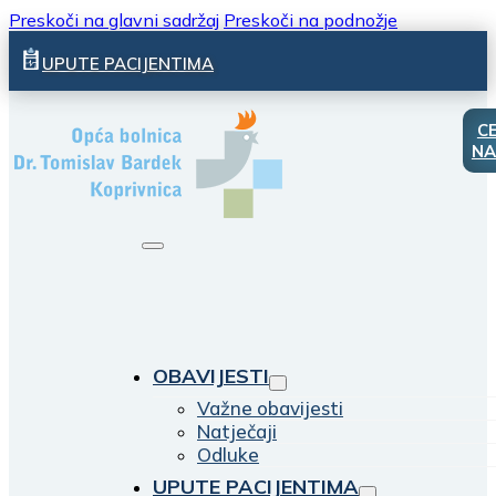
Preskoči na glavni sadržaj
Preskoči na podnožje
UPUTE PACIJENTIMA
C
NA
OBAVIJESTI
Važne obavijesti
Natječaji
Odluke
UPUTE PACIJENTIMA