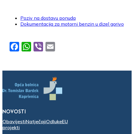
Poziv na dostavu ponuda
Dokumentacija za motorni benzin u dizel gorivo
Facebook
WhatsApp
Viber
Email
NOVOSTI
Obavijesti
Natječaji
Odluke
EU
projekti