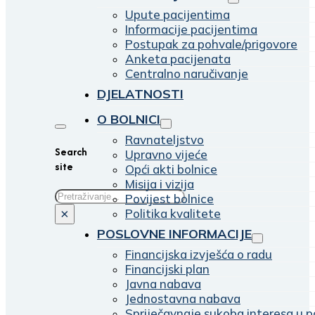
Upute pacijentima
Informacije pacijentima
Postupak za pohvale/prigovore
Anketa pacijenata
Centralno naručivanje
DJELATNOSTI
O BOLNICI
Ravnateljstvo
Search
Upravno vijeće
site
Opći akti bolnice
Misija i vizija
Traži
Povijest bolnice
Politika kvalitete
×
POSLOVNE INFORMACIJE
Financijska izvješća o radu
Financijski plan
Javna nabava
Jednostavna nabava
Spriječavnaje sukoba interesa u p