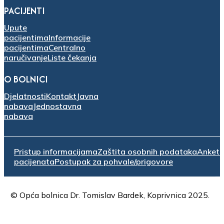
PACIJENTI
Upute
pacijentima
Informacije
pacijentima
Centralno
naručivanje
Liste čekanja
O BOLNICI
Djelatnosti
Kontakt
Javna
nabava
Jednostavna
nabava
Pristup informacijama
Zaštita osobnih podataka
Anket
pacijenata
Postupak za pohvale/prigovore
© Opća bolnica Dr. Tomislav Bardek, Koprivnica 2025.