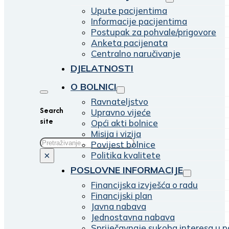
Upute pacijentima
Informacije pacijentima
Postupak za pohvale/prigovore
Anketa pacijenata
Centralno naručivanje
DJELATNOSTI
O BOLNICI
Ravnateljstvo
Search
Upravno vijeće
site
Opći akti bolnice
Misija i vizija
Traži
Povijest bolnice
Politika kvalitete
×
POSLOVNE INFORMACIJE
Financijska izvješća o radu
Financijski plan
Javna nabava
Jednostavna nabava
Spriječavnaje sukoba interesa u p