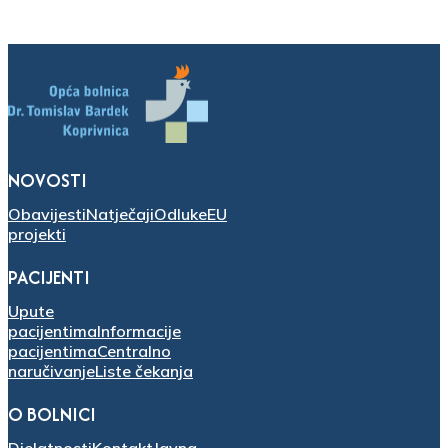
NOVOSTI
Obavijesti
Natječaji
Odluke
EU
projekti
PACIJENTI
Upute
pacijentima
Informacije
pacijentima
Centralno
naručivanje
Liste čekanja
O BOLNICI
Djelatnosti
Kontakt
Javna