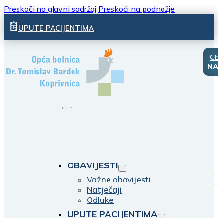
Preskoči na glavni sadržaj
Preskoči na podnožje
UPUTE PACIJENTIMA
C
NA
OBAVIJESTI
Važne obavijesti
Natječaji
Odluke
UPUTE PACIJENTIMA