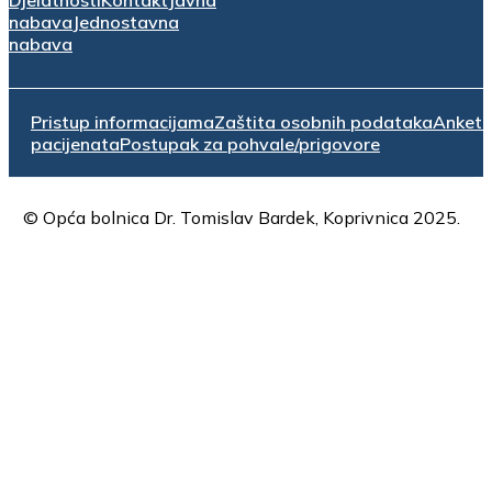
nabava
Jednostavna
nabava
Pristup informacijama
Zaštita osobnih podataka
Anket
pacijenata
Postupak za pohvale/prigovore
© Opća bolnica Dr. Tomislav Bardek, Koprivnica 2025.