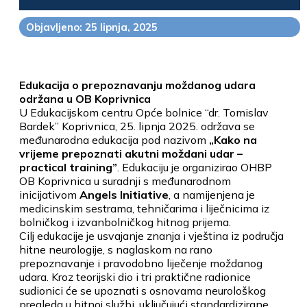
Objavljeno: 25 lipnja, 2025
Edukacija o prepoznavanju moždanog udara
održana u OB Koprivnica
U Edukacijskom centru Opće bolnice “dr. Tomislav
Bardek” Koprivnica, 25. lipnja 2025. održava se
međunarodna edukacija pod nazivom
„Kako na
vrijeme prepoznati akutni moždani udar –
practical training”
. Edukaciju je organizirao OHBP
OB Koprivnica u suradnji s međunarodnom
inicijativom
Angels Initiative
, a namijenjena je
medicinskim sestrama, tehničarima i liječnicima iz
bolničkog i izvanbolničkog hitnog prijema.
Cilj edukacije je usvajanje znanja i vještina iz područja
hitne neurologije, s naglaskom na rano
prepoznavanje i pravodobno liječenje moždanog
udara. Kroz teorijski dio i tri praktične radionice
sudionici će se upoznati s osnovama neurološkog
pregleda u hitnoj službi, uključujući standardizirane