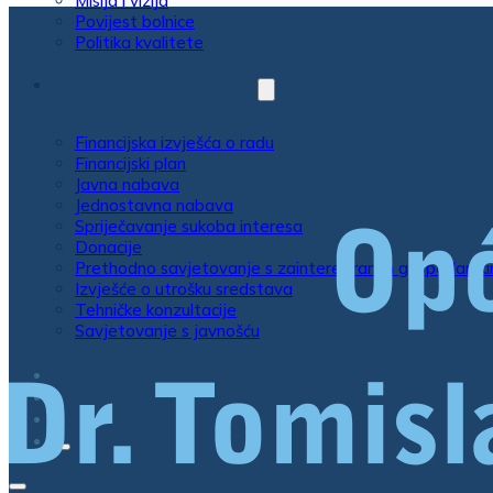
Misija i vizija
Povijest bolnice
Politika kvalitete
POSLOVNE INFORMACIJE
Financijska izvješća o radu
Financijski plan
Javna nabava
Jednostavna nabava
Spriječavanje sukoba interesa
Donacije
Prethodno savjetovanje s zainteresiranim gospodarsk
Izvješće o utrošku sredstava
Tehničke konzultacije
Savjetovanje s javnošću
LISTE ČEKANJA
EU PROJEKTI
KONTAKT