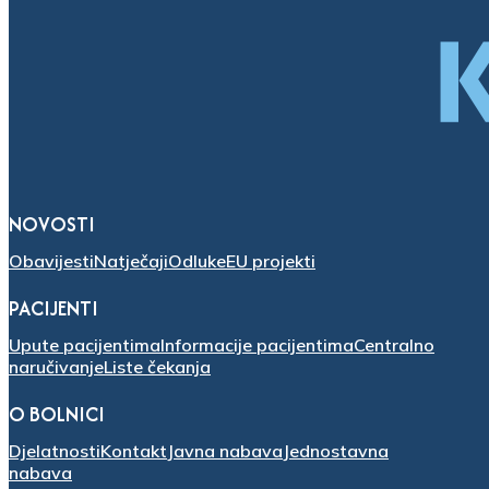
NOVOSTI
Obavijesti
Natječaji
Odluke
EU projekti
PACIJENTI
Upute pacijentima
Informacije pacijentima
Centralno
naručivanje
Liste čekanja
O BOLNICI
Djelatnosti
Kontakt
Javna nabava
Jednostavna
nabava