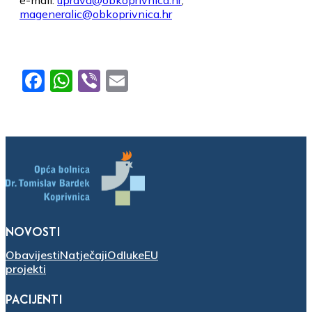
mageneralic@obkoprivnica.hr
Facebook
WhatsApp
Viber
Email
NOVOSTI
Obavijesti
Natječaji
Odluke
EU
projekti
PACIJENTI