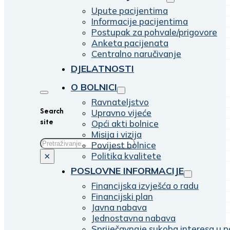
Upute pacijentima
Informacije pacijentima
Postupak za pohvale/prigovore
Anketa pacijenata
Centralno naručivanje
DJELATNOSTI
O BOLNICI
Ravnateljstvo
Search
Upravno vijeće
site
Opći akti bolnice
Misija i vizija
Traži
Povijest bolnice
Politika kvalitete
×
POSLOVNE INFORMACIJE
Financijska izvješća o radu
Financijski plan
Javna nabava
Jednostavna nabava
Spriječavnaje sukoba interesa u p