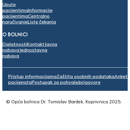
Upute
pacijentima
Informacije
pacijentima
Centralno
naručivanje
Liste čekanja
O BOLNICI
Djelatnosti
Kontakt
Javna
nabava
Jednostavna
nabava
Pristup informacijama
Zaštita osobnih podataka
Anket
pacijenata
Postupak za pohvale/prigovore
© Opća bolnica Dr. Tomislav Bardek, Koprivnica 2025.