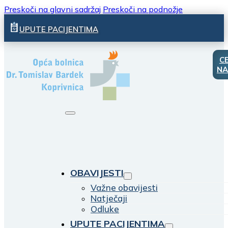
Preskoči na glavni sadržaj
Preskoči na podnožje
UPUTE PACIJENTIMA
C
NA
OBAVIJESTI
Važne obavijesti
Natječaji
Odluke
UPUTE PACIJENTIMA